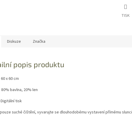
TISK
Diskuze
Značka
ilní popis produktu
 60 x 60 cm
: 80% bavlna, 20% len
Digitální tisk
 pouze suché čištění, vyvarujte se dlouhodobému vystavení přímému slunc