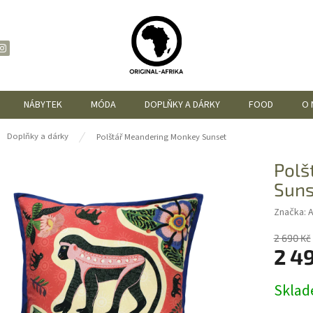
NÁBYTEK
MÓDA
DOPLŇKY A DÁRKY
FOOD
O 
ů
Doplňky a dárky
Polštář Meandering Monkey Sunset
Polš
Suns
Značka:
2 690 Kč
2 4
Měrná
Skla
cena: