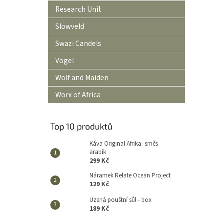
Research Unit
Slowveld
Swazi Candels
Vogel
Wolf and Maiden
Worx of Africa
Top 10 produktů
Káva Original Afrika- směs
arabik
299 Kč
Náramek Relate Ocean Project
129 Kč
Uzená pouštní sůl - box
189 Kč