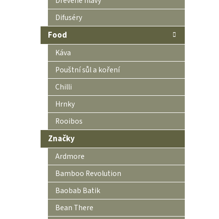
Dřevěné hlavy
Difuséry
Food
Káva
Pouštní sůl a koření
Chilli
Hrnky
Rooibos
Značky
Ardmore
Bamboo Revolution
Baobab Batik
Bean There