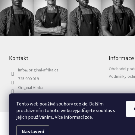
Z
á
p
Kontakt
Informace
a
t
Obchodní pod
info
@
original-afrika.cz
í
Podmínky ochr
725 900 019
Original Afrika
originalafrika_
Tento web používá soubory cookie. Dalším
procházením tohoto webu vyjadřujete souhlas s
jejich používáním.. Více informací
zde
.
Copyright 2026
Original Afrika
. Všechna práva vyhrazena.
Nastavení