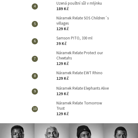
Uzená pouštní sůl v mlýnku
189 Kč
Náramek Relate SOS Children´s
villages
129 Kč
Samson PITO, 330 ml
39 Kč
Náramek Relate Protect our
Cheetahs
129 Kč
Náramek Relate EWT Rhino
129 Kč
Náramek Relate Elephants Alive
129 Kč
Náramek Relate Tomorrow
Trust
129 Kč