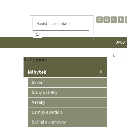
Přejít
na
obsah
ÚVOD
Dom
Přeskočit
Kategorie
P
kategorie
o
Nábytek
s
t
Sezení
r
Stoly a stolky
a
n
Věšáky
n
Lampy a svítidla
í
p
Skříně a knihovny
a