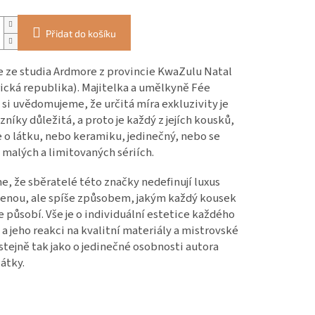
Přidat do košíku
e ze studia Ardmore z provincie KwaZulu Natal
rická republika). Majitelka a umělkyně Fée
 si uvědomujeme, že určitá míra exkluzivity je
azníky důležitá, a proto je každý z jejích kousků,
de o látku, nebo keramiku, jedinečný, nebo se
 malých a limitovaných sériích.
, že sběratelé této značky nedefinují luxus
enou, ale spíše způsobem, jakým každý kousek
 působí. Vše je o individuální estetice každého
a jeho reakci na kvalitní materiály a mistrovské
stejně tak jako o jedinečné osobnosti autora
látky.