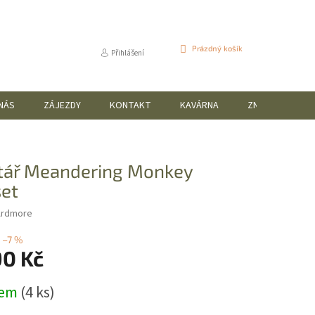
NÁKUPNÍ
Prázdný košík
Přihlášení
KOŠÍK
NÁS
ZÁJEZDY
KONTAKT
KAVÁRNA
ZNAČKY
tář Meandering Monkey
et
Ardmore
–7 %
90 Kč
dem
(4 ks)