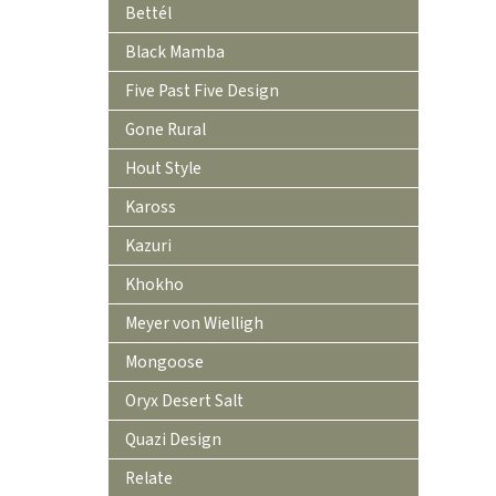
Bettél
Black Mamba
Five Past Five Design
Gone Rural
Hout Style
Kaross
Kazuri
Khokho
Meyer von Wielligh
Mongoose
Oryx Desert Salt
Quazi Design
Relate