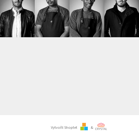
Vytvořil Shoptet
&