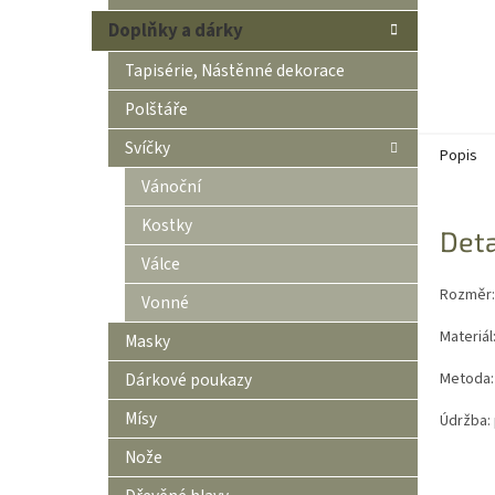
Doplňky a dárky
Tapisérie, Nástěnné dekorace
Polštáře
Svíčky
Popis
Vánoční
Kostky
Deta
Válce
Rozměr:
Vonné
Materiál
Masky
Metoda: 
Dárkové poukazy
Mísy
Údržba:
Nože