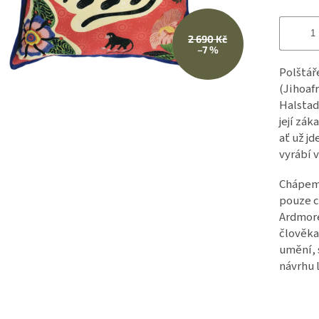
2 690 Kč
–7 %
Polštář
(Jihoaf
Halstad
její zák
ať už j
vyrábí v
Chápeme
pouze c
Ardmore
člověka 
umění, 
návrhu 