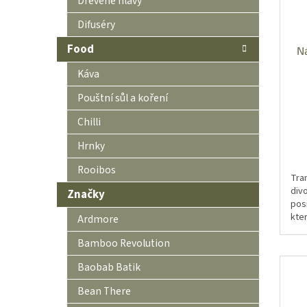
Dřevěné hlavy
Difuséry
Food
N
Káva
Pouštní sůl a koření
Chilli
Hrnky
Rooibos
Tran
div
Značky
pos
kter
Ardmore
Inv
Bamboo Revolution
bud
Baobab Batik
Bean There