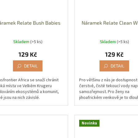
áramek Relate Bush Babies
Náramek Relate Clean W
Skladem
(>5 ks)
Skladem
(>5 ks)
129 Kč
129 Kč
DETAIL
DETAIL
sfrontier Africa se snaží chránit
Pro většinu z nás je dostupnost
oká místa ve Velkém Krugeru
čerstvé, čisté tekoucí vody na
ilováním ekosystémů a komunit,
samozřejmost. Pro ženy na
é jsou na nich závislé.
jihoafrickém venkově je to dlou
estujeme do budoucích generací,
často nebezpečná procházka k
ujeme...
den....
Novinka