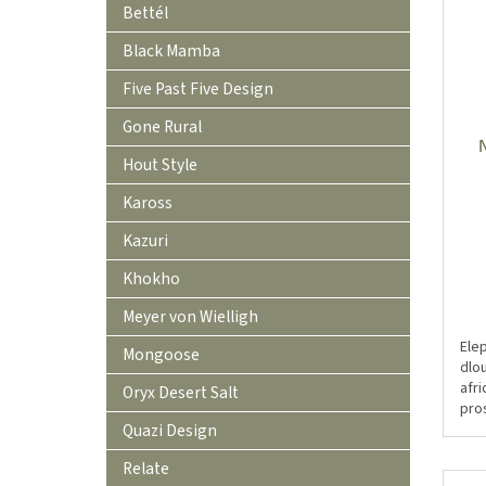
Bettél
Black Mamba
Five Past Five Design
Gone Rural
Hout Style
Kaross
Kazuri
Khokho
Meyer von Wielligh
Elep
Mongoose
dlou
afr
Oryx Desert Salt
pro
s čl
Quazi Design
Relate