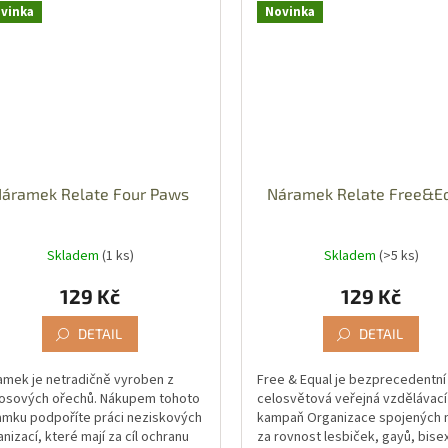
vinka
Novinka
áramek Relate Four Paws
Náramek Relate Free&E
Skladem
(1 ks)
Skladem
(>5 ks)
129 Kč
129 Kč
DETAIL
DETAIL
amek je netradičně vyroben z
Free & Equal je bezprecedentní
osových ořechů. Nákupem tohoto
celosvětová veřejná vzdělávací
amku podpoříte práci neziskových
kampaň Organizace spojených 
nizací, které mají za cíl ochranu
za rovnost lesbiček, gayů, bise