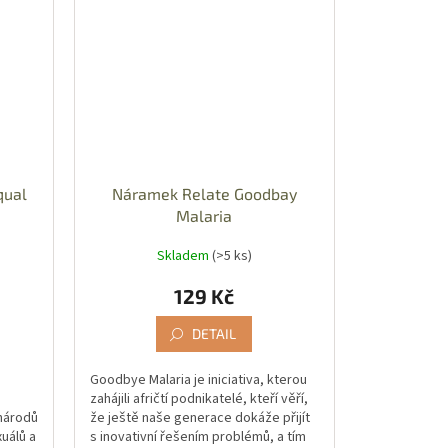
qual
Náramek Relate Goodbay
Malaria
Skladem
(>5 ks)
129 Kč
DETAIL
Goodbye Malaria je iniciativa, kterou
zahájili afričtí podnikatelé, kteří věří,
národů
že ještě naše generace dokáže přijít
xuálů a
s inovativní řešením problémů, a tím