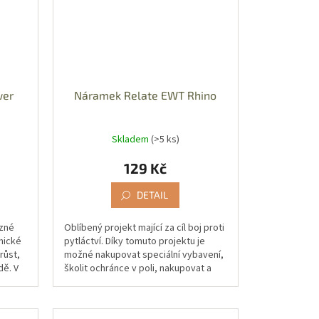
wer
Náramek Relate EWT Rhino
Skladem
(>5 ks)
129 Kč
DETAIL
ůzné
Oblíbený projekt mající za cíl boj proti
mické
pytláctví. Díky tomuto projektu je
růst,
možné nakupovat speciální vybavení,
dě. V
školit ochránce v poli, nakupovat a
cvičit proti-pytlácké...