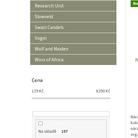
No
Research Unit
Slowveld
Swazi Candels
Vogel
Wolf and Maiden
Worx of Africa
N
Cena
129
Kč
8290
Kč
Nár
kok
nár
Na skladě
107
orga