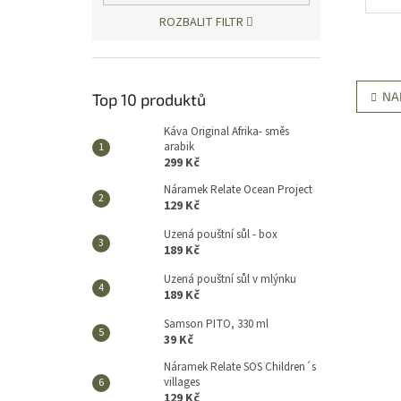
voln
ROZBALIT FILTR
NA
Top 10 produktů
Káva Original Afrika- směs
arabik
299 Kč
Náramek Relate Ocean Project
129 Kč
Uzená pouštní sůl - box
189 Kč
Uzená pouštní sůl v mlýnku
189 Kč
Samson PITO, 330 ml
39 Kč
Náramek Relate SOS Children´s
villages
129 Kč