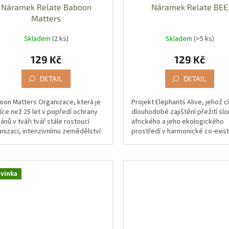
Náramek Relate Baboon
Náramek Relate BEE
Matters
Skladem
(2 ks)
Skladem
(>5 ks)
129 Kč
129 Kč
DETAIL
DETAIL
oon Matters Organizace, která je
Projekt Elephants Alive, jehož c
íce než 25 let v popředí ochrany
dlouhodobé zajištění přežití sl
ánů v tváři tvář stále rostoucí
afrického a jeho ekologického
anizaci, intenzivnímu zemědělství
prostředí v harmonické co-exis
sledné eskalaci...
s člověkem. Projekt podporuje
výzkum...
vinka