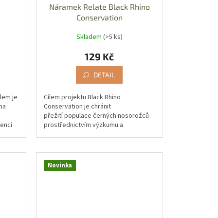
Náramek Relate Black Rhino
Conservation
Skladem
(>5 ks)
129 Kč
DETAIL
ílem je
Cílem projektu Black Rhino
ona
Conservation je chránit
přežití populace černých nosorožců
tenci
prostřednictvím výzkumu a
veterinární intervence. Získané
informace poskytují zásadní...
Novinka