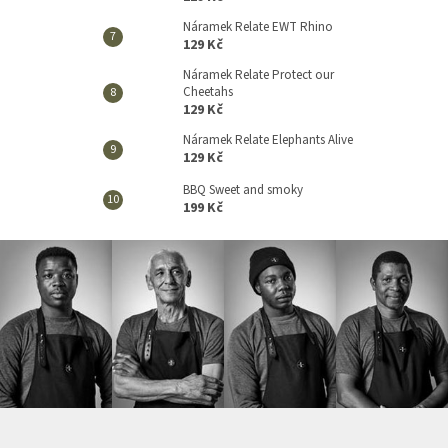
Náramek Relate EWT Rhino
129 Kč
Náramek Relate Protect our
Cheetahs
129 Kč
Náramek Relate Elephants Alive
129 Kč
BBQ Sweet and smoky
199 Kč
Z
á