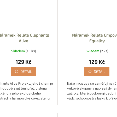
Náramek Relate Elephants
Náramek Relate Empo
Alive
Equality
Skladem
(>5 ks)
Skladem
(2 ks)
129 Kč
129 Kč
DETAIL
DETAIL
hants Alive Projekt, jehož cílem je
Naše iniciativy se zaměřují na r
hodobé zajištění přežití slona
věkové skupiny a nabízejí dyna
ického a jeho ekologického
zážitky, které podporují osobní 
středí v harmonické co-existenci
vůdčí schopnosti a lásku k příro
ověkem. Projekt...
rámci projektu se organizují...