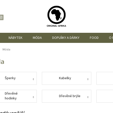
NÁBYTEK
MÓDA
DOPLŇKY A DÁRKY
FOOD
O 
ů
Móda
da
Šperky
Kabelky
Dřevěné
Dřevěné brýle
hodinky
odávanější