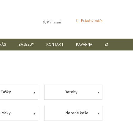
NÁKUPNÍ
Prázdný košík
Přihlášení
KOŠÍK
NÁS
ZÁJEZDY
KONTAKT
KAVÁRNA
ZNAČKY
Tašky
Batohy
Pásky
Pletené koše