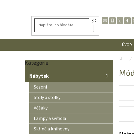
Přejít
na
obsah
ÚVOD
Dom
Přeskočit
Kategorie
P
kategorie
Mó
o
Nábytek
s
t
Sezení
r
Stoly a stolky
a
n
Věšáky
n
Lampy a svítidla
í
p
Skříně a knihovny
a
Nejpr