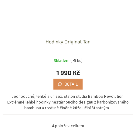
Hodinky Original Tan
Skladem
(>5 ks)
1 990 Kč
DETAIL
Jednoduché, lehké a unisex. Etalon studia Bamboo Revolution.
Extrémně lehké hodinky nestárnoucího designu z karbonizovaného
bambusu a rostlině činěné kůže učiní šťastným...
4
položek celkem
O
v