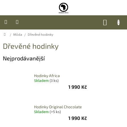
Přejít
na
obsah
NÁKUP
KOŠÍK
Domů
/
Móda
/
Dřevěné hodinky
Úvod
Dřevěné hodinky
Nábytek
Nejprodávanější
Móda
Hodinky Africa
Doplňky
Skladem
(3 ks)
a
dárky
1 990 Kč
Food
Hodinky Original Chocolate
Skladem
(>5 ks)
O
1 990 Kč
nás