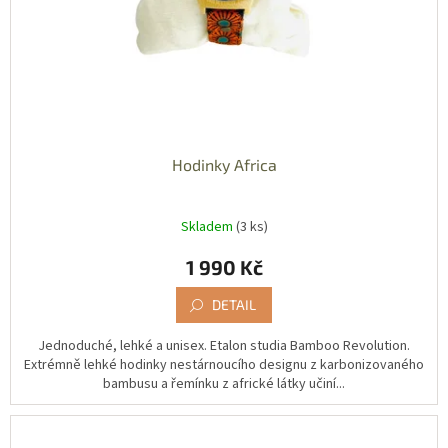
d
u
k
t
ů
Hodinky Africa
Skladem
(3 ks)
1 990 Kč
DETAIL
Jednoduché, lehké a unisex. Etalon studia Bamboo Revolution.
Extrémně lehké hodinky nestárnoucího designu z karbonizovaného
bambusu a řemínku z africké látky učiní...