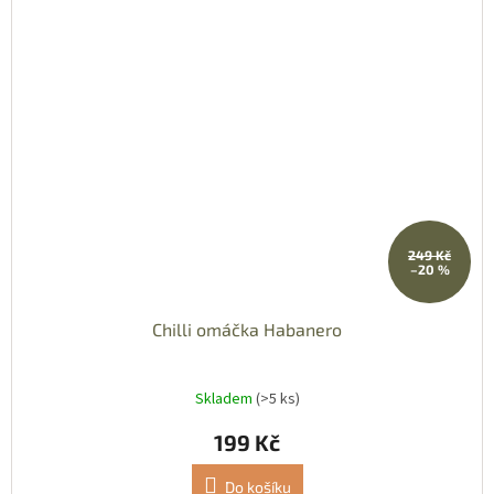
249 Kč
–20 %
Chilli omáčka Habanero
Skladem
(>5 ks)
199 Kč
Do košíku