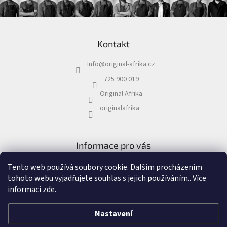
Z
á
Kontakt
p
a
info
@
original-afrika.cz
t
í
725 900 019
Original Afrika
originalafrika_
Informace pro vás
Obchodní podmínky
Tento web používá soubory cookie. Dalším procházením
Podmínky ochrany osobních údajů
tohoto webu vyjadřujete souhlas s jejich používáním.. Více
informací
zde
.
Nastavení
Vytvořil Shoptet
&