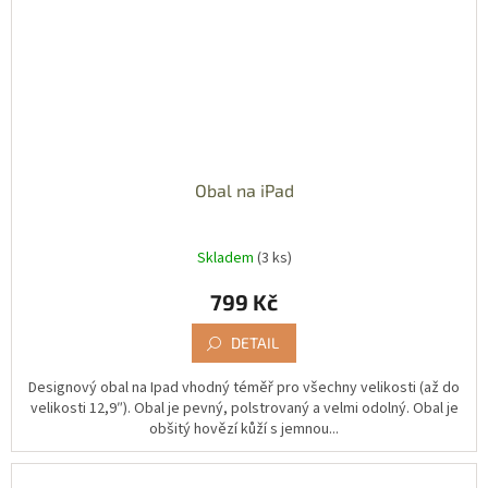
Obal na iPad
Skladem
(3 ks)
799 Kč
DETAIL
Designový obal na Ipad vhodný téměř pro všechny velikosti (až do
velikosti 12,9″). Obal je pevný, polstrovaný a velmi odolný. Obal je
obšitý hovězí kůží s jemnou...