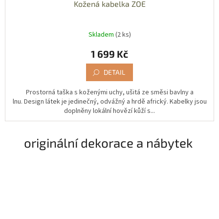
Kožená kabelka ZOE
Skladem
(2 ks)
1 699 Kč
DETAIL
Prostorná taška s koženými uchy, ušitá ze směsi bavlny a
lnu. Design látek je jedinečný, odvážný a hrdě africký. Kabelky jsou
doplněny lokální hovězí kůží s...
originální dekorace a nábytek