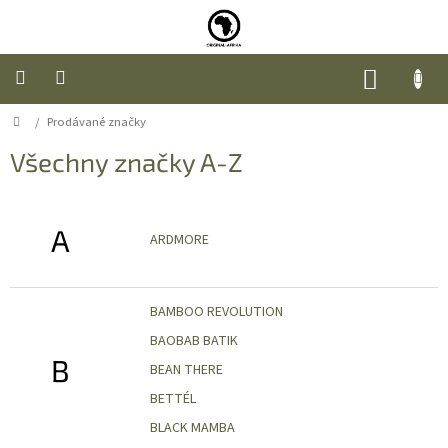
Přejít
na
obsah
NÁKUP
KOŠÍK
Domů
/
Prodávané značky
Úvod
Všechny značky A-Z
Nábytek
Móda
A
ARDMORE
Doplňky
a
dárky
BAMBOO REVOLUTION
BAOBAB BATIK
Food
B
BEAN THERE
BETTÉL
O
nás
BLACK MAMBA