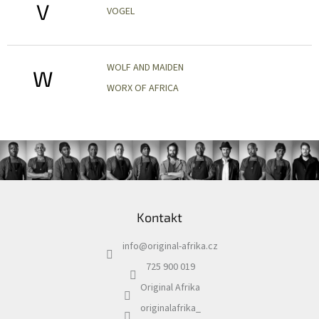
V
VOGEL
WOLF AND MAIDEN
W
WORX OF AFRICA
Z
á
Kontakt
p
a
info
@
original-afrika.cz
t
í
725 900 019
Original Afrika
originalafrika_