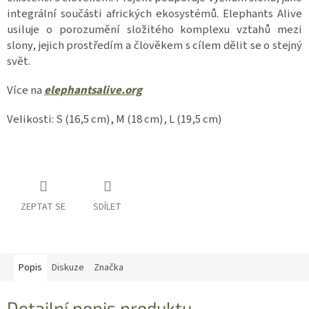
integrální součásti afrických ekosystémů. Elephants Alive
usiluje o porozumění složitého komplexu vztahů mezi
slony, jejich prostředím a člověkem s cílem dělit se o stejný
svět.
Více na
elephantsalive.org
Velikosti: S (16,5 cm), M (18 cm), L (19,5 cm)
ZEPTAT SE
SDÍLET
Popis
Diskuze
Značka
Detailní popis produktu