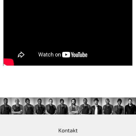
Z
á
Kontakt
p