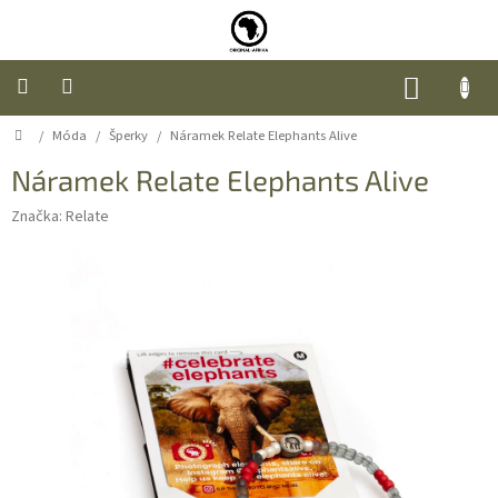
Přejít
na
obsah
NÁKUP
KOŠÍK
Domů
/
Móda
/
Šperky
/
Náramek Relate Elephants Alive
Úvod
Náramek Relate Elephants Alive
Nábytek
Značka:
Relate
Móda
Doplňky
a
dárky
Food
O
nás