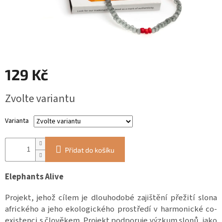
ZÁJEZDY
Kontakt
Kavárna
Značky
129 Kč
Měrná
Přihlášení
Zvolte variantu
cena:
Varianta
Přidat do košíku
Elephants Alive
Projekt, jehož cílem je dlouhodobé zajištění přežití slona
afrického a jeho ekologického prostředí v harmonické co-
existenci s člověkem. Projekt podporuje výzkum slonů, jako