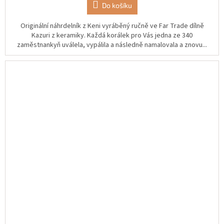
Do košíku
Originální náhrdelník z Keni vyráběný ručně ve Far Trade dílně
Kazuri z keramiky. Každá korálek pro Vás jedna ze 340
zaměstnankyň uválela, vypálila a následně namalovala a znovu...