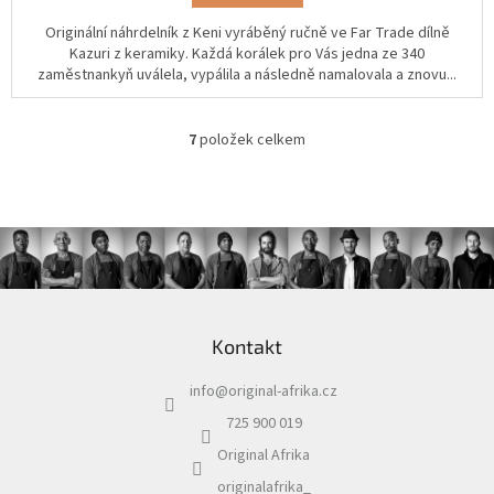
Originální náhrdelník z Keni vyráběný ručně ve Far Trade dílně
Kazuri z keramiky. Každá korálek pro Vás jedna ze 340
zaměstnankyň uválela, vypálila a následně namalovala a znovu...
7
položek celkem
O
v
l
á
d
a
c
í
Z
p
á
r
Kontakt
p
v
a
k
info
@
original-afrika.cz
t
y
í
v
725 900 019
ý
Original Afrika
p
i
originalafrika_