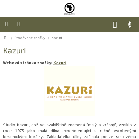
Přejít
na
obsah
NÁKUP
KOŠÍK
Domů
/
Prodávané značky
/
Kazuri
Úvod
Kazuri
Nábytek
Webová stránka značky:
Kazuri
Móda
Doplňky
a
dárky
Food
Studio Kazuri, což ve svahilštině znamená "malý a krásný", vzniklo v
O
roce 1975 jako malá dílna experimentující s ručně vyrobenými
nás
keramickými korálky. Zakladatelka dílny začínala pouze se dvěma