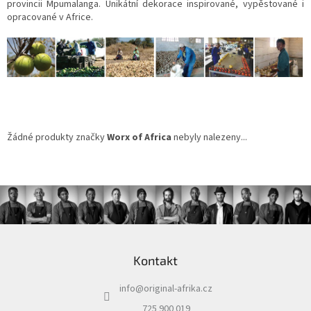
provincii Mpumalanga. Unikátní dekorace inspirované, vypěstované i
ZÁJEZDY
opracované v Africe.
Kontakt
Kavárna
Značky
Přihlášení
Žádné produkty značky
Worx of Africa
nebyly nalezeny...
Z
á
Kontakt
p
a
info
@
original-afrika.cz
t
í
725 900 019