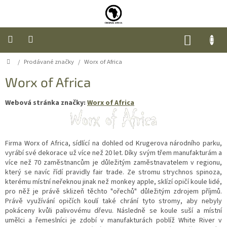
Přejít
na
obsah
NÁKUP
KOŠÍK
Domů
/
Prodávané značky
/
Worx of Africa
Úvod
Worx of Africa
Nábytek
Webová stránka značky:
Worx of Africa
Móda
Doplňky
Firma Worx of Africa, sídlící na dohled od Krugerova národního parku,
a
dárky
vyrábí své dekorace už více než 20 let. Díky svým třem manufakturám a
více než 70 zaměstnancům je důležitým zaměstnavatelem v regionu,
který se navíc řídí pravidly fair trade. Ze stromu strychnos spinoza,
Food
kterému místní neřeknou jinak než monkey apple, sklízí opičí koule lidé,
pro něž je právě sklizeň těchto "ořechů" důležitým zdrojem příjmů.
Právě využívání opičích koulí také chrání tyto stromy, aby nebyly
O
pokáceny kvůli palivovému dřevu. Následně se koule suší a místní
nás
umělci a řemeslníci je zdobí v manufakturách poblíž White River v