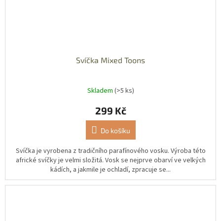
Svíčka Mixed Toons
Skladem
(>5 ks)
299 Kč
Do košíku
Svíčka je vyrobena z tradičního parafínového vosku. Výroba této
africké svíčky je velmi složitá. Vosk se nejprve obarví ve velkých
kádích, a jakmile je ochladí, zpracuje se...