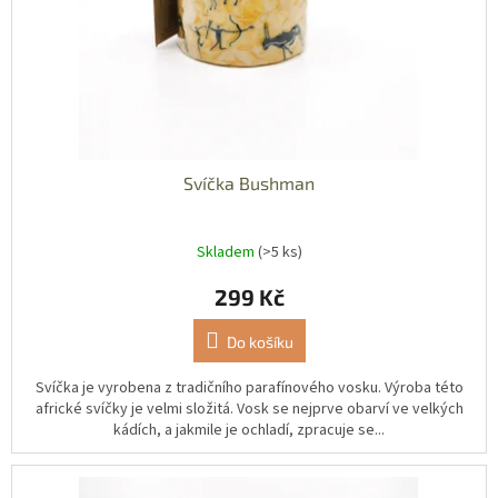
d
u
k
t
ů
Svíčka Bushman
Skladem
(>5 ks)
299 Kč
Do košíku
Svíčka je vyrobena z tradičního parafínového vosku. Výroba této
africké svíčky je velmi složitá. Vosk se nejprve obarví ve velkých
kádích, a jakmile je ochladí, zpracuje se...