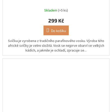
Skladem
(>5 ks)
299 Kč
Do košíku
Svíčka je vyrobena z tradičního parafínového vosku. Výroba této
africké svíčky je velmi složitá. Vosk se nejprve obarví ve velkých
kádích, a jakmile je ochladí, zpracuje se...