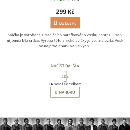
299 Kč
Do košíku
Svíčka je vyrobena z tradičního parafínového vosku.Zobrazují se v
ní jemná bílá srdce. Výroba této africké svíčky je velmi složitá. Vosk
se nejprve obarví ve velkých...
NAČÍST DALŠÍ 4
S
1
2
t
O
r
16
položek celkem
v
á
l
NAHORU
n
á
k
d
o
v
a
á
c
n
í
í
p