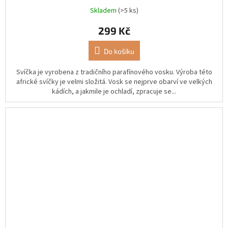
Skladem
(>5 ks)
299 Kč
Do košíku
Svíčka je vyrobena z tradičního parafínového vosku. Výroba této
africké svíčky je velmi složitá. Vosk se nejprve obarví ve velkých
kádích, a jakmile je ochladí, zpracuje se...