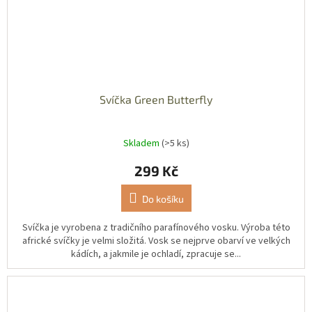
Svíčka Green Butterfly
Skladem
(>5 ks)
299 Kč
Do košíku
Svíčka je vyrobena z tradičního parafínového vosku. Výroba této
africké svíčky je velmi složitá. Vosk se nejprve obarví ve velkých
kádích, a jakmile je ochladí, zpracuje se...