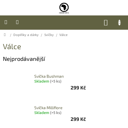
Přejít
na
obsah
NÁKUP
KOŠÍK
Domů
/
Doplňky a dárky
/
Svíčky
/
Válce
Úvod
Válce
Nábytek
Nejprodávanější
Móda
Svíčka Bushman
Doplňky
Skladem
(>5 ks)
a
dárky
299 Kč
Food
Svíčka Millifiore
Skladem
(>5 ks)
O
299 Kč
nás