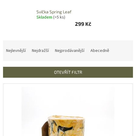
ZÁJEZDY
Svíčka Spring Leaf
Kontakt
Skladem
(>5 ks)
299 Kč
Kavárna
Značky
Ř
a
Nejlevnější
Nejdražší
Nejprodávanější
Abecedně
z
Přihlášení
e
n
OTEVŘÍT FILTR
í
p
V
r
ý
o
p
d
i
u
s
k
p
t
r
ů
o