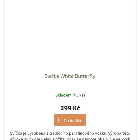
Svíčka White Butterfly
Skladem
(>5 ks)
299 Kč
Do košíku
Svíčka je vyrobena z tradičního parafínového vosku. Výroba této
africké svíčky je velmi složitá. Vosk se nejprve obarví ve velkých