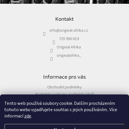
r
Z
v
k
á
y
Kontakt
p
v
a
ý
info
@
original-afrika.cz
t
p
í
725 900 019
i
s
Original Afrika
u
originalafrika_
Informace pro vás
Obchodní podmínky
Podmínky ochrany osobních údajů
Tento web používá soubory cookie. Dalším procházením
tohoto webu vyjadřujete souhlas s jejich používáním.. Více
informací
zde
.
Vytvořil Shoptet
&