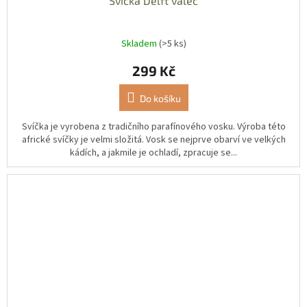
Svíčka Delft válec
Skladem
(>5 ks)
299 Kč
Do košíku
Svíčka je vyrobena z tradičního parafínového vosku. Výroba této
africké svíčky je velmi složitá. Vosk se nejprve obarví ve velkých
kádích, a jakmile je ochladí, zpracuje se...