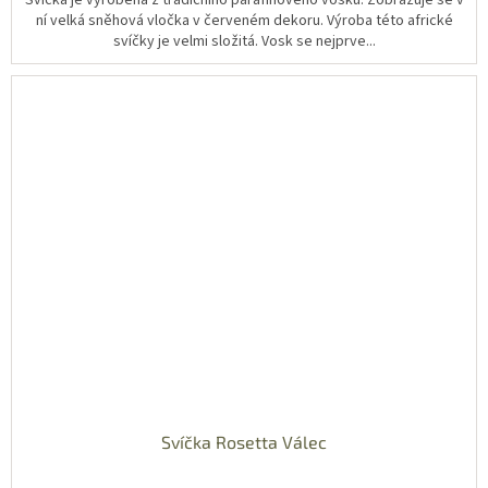
Svíčka je vyrobena z tradičního parafínového vosku. Zobrazuje se v
ní velká sněhová vločka v červeném dekoru. Výroba této africké
svíčky je velmi složitá. Vosk se nejprve...
Svíčka Rosetta Válec