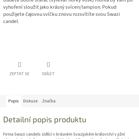
budete dobře starat (vylévat horký vosk) mohla by Vám po
vyhoření sloužit jako krásný svícen/lampion. Pokud
použijete čajovou svíčku znovu rozsvítíte svou Swazi
candel.
ZEPTAT SE
SDÍLET
Popis
Diskuze
Značka
Detailní popis produktu
Firma Swazi candels sídlící v krásném Svazijském království v jižní