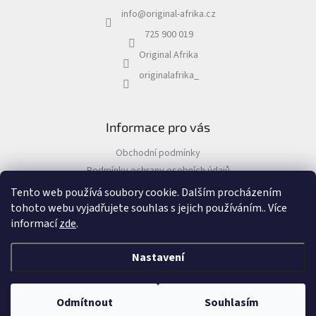
a
info
@
original-afrika.cz
t
í
725 900 019
Original Afrika
originalafrika_
Informace pro vás
Obchodní podmínky
Podmínky ochrany osobních údajů
Tento web používá soubory cookie. Dalším procházením
tohoto webu vyjadřujete souhlas s jejich používáním.. Více
informací
zde
.
Vytvořil Shoptet
&
Nastavení
Copyright 2026
Original Afrika
. Všechna práva vyhrazena.
Odmítnout
Souhlasím