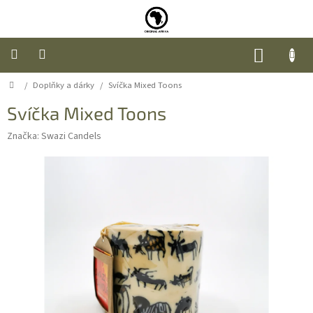
Přejít
na
obsah
NÁKUP
KOŠÍK
Domů
/
Doplňky a dárky
/
Svíčka Mixed Toons
Úvod
Svíčka Mixed Toons
Nábytek
Značka:
Swazi Candels
Móda
Doplňky
a
dárky
Food
O
nás