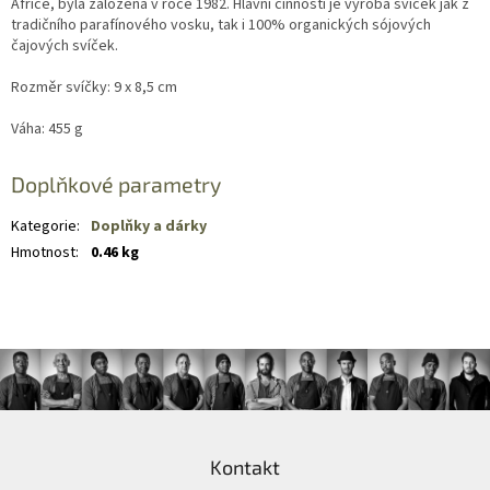
Africe, byla založena v roce 1982. Hlavní činností je výroba svíček jak z
tradičního parafínového vosku, tak i 100% organických sójových
čajových svíček.
Rozměr svíčky: 9 x 8,5 cm
Váha: 455 g
Doplňkové parametry
Kategorie
:
Doplňky a dárky
Hmotnost
:
0.46 kg
Z
á
Kontakt
p