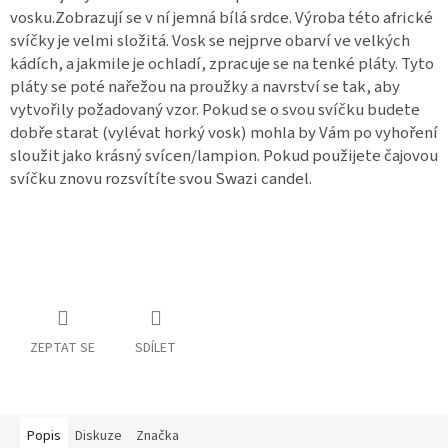
vosku.Zobrazují se v ní jemná bílá srdce. Výroba této africké
svíčky je velmi složitá. Vosk se nejprve obarví ve velkých
kádích, a jakmile je ochladí, zpracuje se na tenké pláty. Tyto
pláty se poté nařežou na proužky a navrství se tak, aby
vytvořily požadovaný vzor. Pokud se o svou svíčku budete
dobře starat (vylévat horký vosk) mohla by Vám po vyhoření
sloužit jako krásný svícen/lampion. Pokud použijete čajovou
svíčku znovu rozsvítíte svou Swazi candel.
ZEPTAT SE
SDÍLET
Popis
Diskuze
Značka