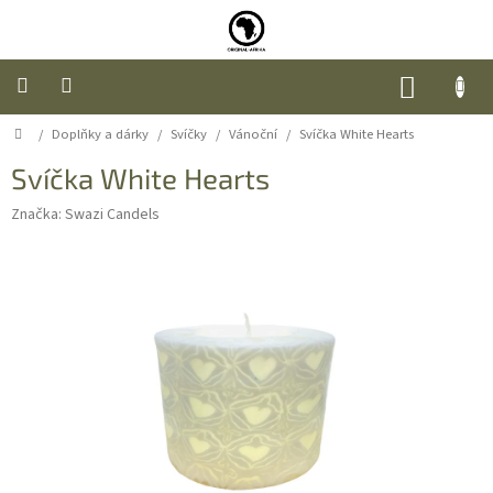
Přejít
na
obsah
NÁKUP
KOŠÍK
Domů
/
Doplňky a dárky
/
Svíčky
/
Vánoční
/
Svíčka White Hearts
Úvod
Svíčka White Hearts
Nábytek
Značka:
Swazi Candels
Móda
Doplňky
a
dárky
Food
O
nás