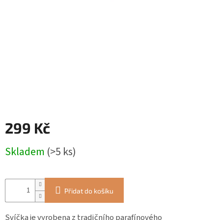
ZÁJEZDY
Kontakt
Kavárna
Značky
Přihlášení
299 Kč
Měrná
Skladem
(>5 ks)
cena:
Přidat do košíku
Svíčka je vyrobena z tradičního parafínového