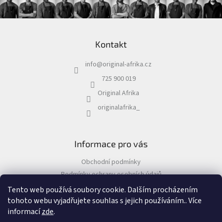
Z
á
Kontakt
p
a
info
@
original-afrika.cz
t
í
725 900 019
Original Afrika
originalafrika_
Informace pro vás
Obchodní podmínky
Podmínky ochrany osobních údajů
Tento web používá soubory cookie. Dalším procházením
tohoto webu vyjadřujete souhlas s jejich používáním.. Více
informací
zde
.
Vytvořil Shoptet
&