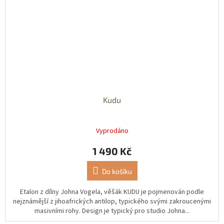
Kudu
Vyprodáno
1 490 Kč
Do košíku
Etalon z dílny Johna Vogela, věšák KUDU je pojmenován podle
nejznámější z jihoafrických antilop, typického svými zakroucenými
masivními rohy. Design je typický pro studio Johna...