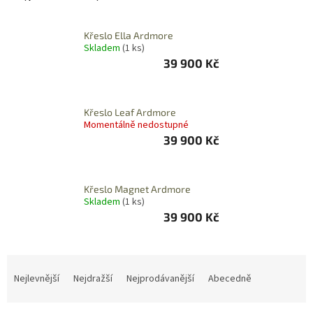
ZÁJEZDY
Křeslo Ella Ardmore
Kontakt
Skladem
(1 ks)
39 900 Kč
Kavárna
Značky
Křeslo Leaf Ardmore
Momentálně nedostupné
Přihlášení
39 900 Kč
Křeslo Magnet Ardmore
Skladem
(1 ks)
39 900 Kč
Ř
a
Nejlevnější
Nejdražší
Nejprodávanější
Abecedně
z
e