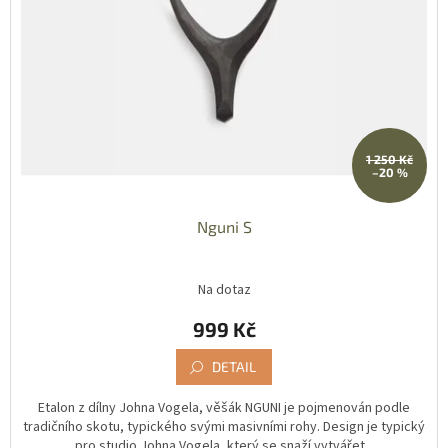
1 250 Kč
–20 %
Nguni S
Na dotaz
999 Kč
DETAIL
Etalon z dílny Johna Vogela, věšák NGUNI je pojmenován podle
tradičního skotu, typického svými masivními rohy. Design je typický
pro studio Johna Vogela, který se snaží vytvářet...