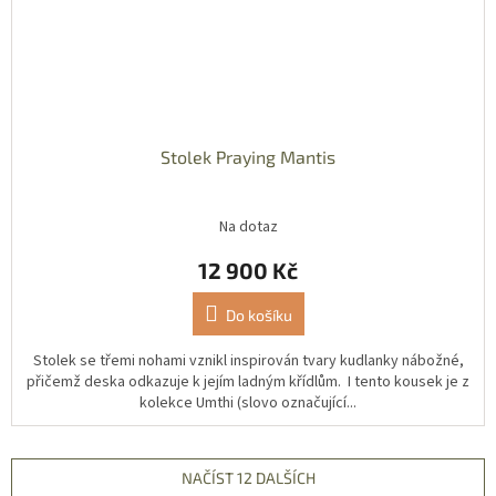
Stolek Praying Mantis
Na dotaz
12 900 Kč
Do košíku
Stolek se třemi nohami vznikl inspirován tvary kudlanky nábožné,
přičemž deska odkazuje k jejím ladným křídlům. I tento kousek je z
kolekce Umthi (slovo označující...
NAČÍST 12 DALŠÍCH