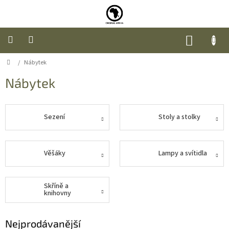
Přejít
na
obsah
NÁKUP
KOŠÍK
Domů
/
Nábytek
Úvod
Nábytek
Nábytek
Móda
Sezení
Stoly a stolky
Doplňky
a
Věšáky
Lampy a svítidla
dárky
Food
Skříně a
knihovny
O
nás
Nejprodávanější