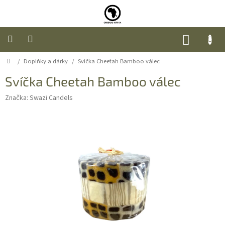
Přejít
na
obsah
NÁKUP
KOŠÍK
Domů
/
Doplňky a dárky
/
Svíčka Cheetah Bamboo válec
Úvod
Svíčka Cheetah Bamboo válec
Nábytek
Značka:
Swazi Candels
Móda
Doplňky
a
dárky
Food
O
nás