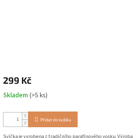
ZÁJEZDY
Kontakt
Kavárna
Značky
Přihlášení
299 Kč
Měrná
Skladem
(>5 ks)
cena:
Přidat do košíku
Svíčka je vyrobena z tradičního parafínového vosku. Výroba