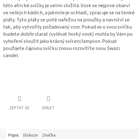
této africké svíčky je velmi složitá. Vosk se nejprve obarví
ve velkých kádích, a jakmile je ochladí, zpracuje se na tenké
pláty. Tyto pláty se poté nařežou na proužky a navrství se
tak, aby vytvořily požadovaný vzor. Pokud se o svou svíčku
budete dobře starat (vylévat horký vosk) mohla by Vám po
vyhoření sloužit jako krásný svícen/lampion. Pokud
použijete čajovou svíčku znovu rozsvítíte svou Swazi
candel.
ZEPTAT SE
SDÍLET
Popis
Diskuze
Značka