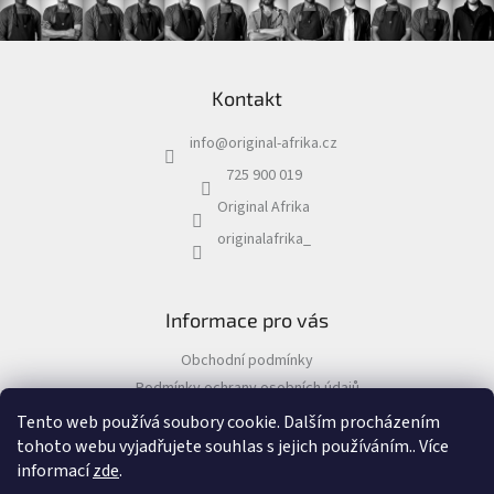
Z
á
Kontakt
p
a
info
@
original-afrika.cz
t
í
725 900 019
Original Afrika
originalafrika_
Informace pro vás
Obchodní podmínky
Podmínky ochrany osobních údajů
Tento web používá soubory cookie. Dalším procházením
tohoto webu vyjadřujete souhlas s jejich používáním.. Více
informací
zde
.
Vytvořil Shoptet
&