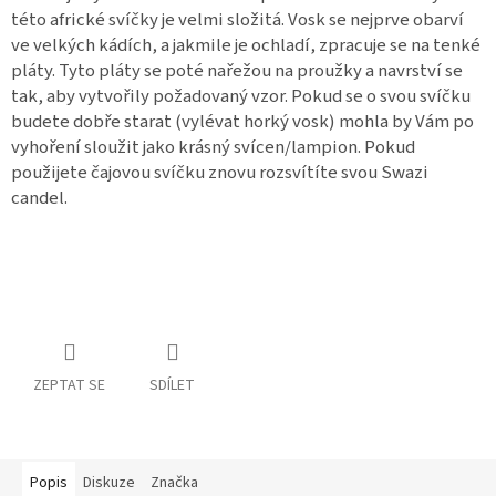
této africké svíčky je velmi složitá. Vosk se nejprve obarví
ve velkých kádích, a jakmile je ochladí, zpracuje se na tenké
pláty. Tyto pláty se poté nařežou na proužky a navrství se
tak, aby vytvořily požadovaný vzor. Pokud se o svou svíčku
budete dobře starat (vylévat horký vosk) mohla by Vám po
vyhoření sloužit jako krásný svícen/lampion. Pokud
použijete čajovou svíčku znovu rozsvítíte svou Swazi
candel.
ZEPTAT SE
SDÍLET
Popis
Diskuze
Značka