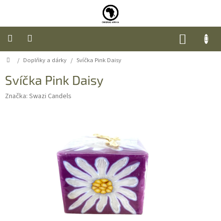
Přejít
na
obsah
NÁKUP
KOŠÍK
Domů
/
Doplňky a dárky
/
Svíčka Pink Daisy
Úvod
Svíčka Pink Daisy
Nábytek
Značka:
Swazi Candels
Móda
Doplňky
a
dárky
Food
O
nás