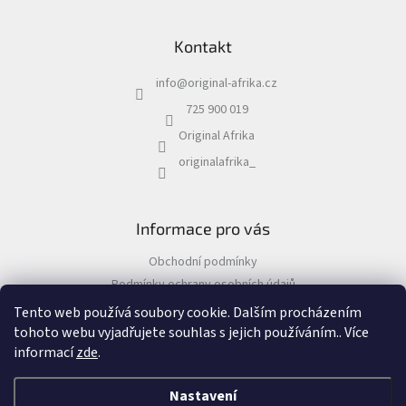
Z
á
Kontakt
p
a
info
@
original-afrika.cz
t
í
725 900 019
Original Afrika
originalafrika_
Informace pro vás
Obchodní podmínky
Podmínky ochrany osobních údajů
Tento web používá soubory cookie. Dalším procházením
tohoto webu vyjadřujete souhlas s jejich používáním.. Více
informací
zde
.
Vytvořil Shoptet
&
Nastavení