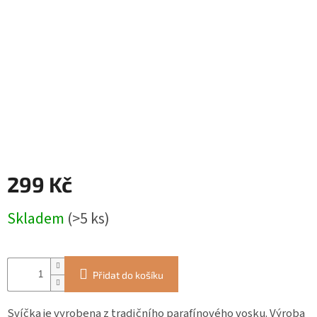
ZÁJEZDY
Kontakt
Kavárna
Značky
Přihlášení
299 Kč
Měrná
Skladem
(>5 ks)
cena:
Přidat do košíku
Svíčka je vyrobena z tradičního parafínového vosku. Výroba