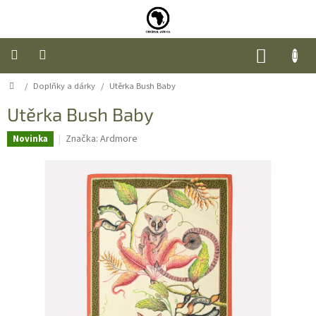
Přejít
na
obsah
NÁKUP
KOŠÍK
Domů
/
Doplňky a dárky
/
Utěrka Bush Baby
Úvod
Utěrka Bush Baby
Nábytek
Značka:
Ardmore
Novinka
Móda
Doplňky
a
dárky
Food
O
nás