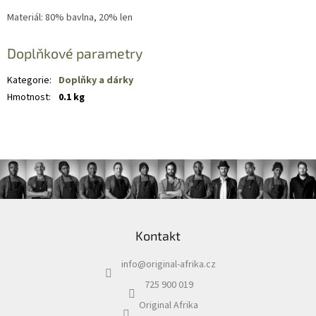
Materiál: 80% bavlna, 20% len
Doplňkové parametry
Kategorie
:
Doplňky a dárky
Hmotnost
:
0.1 kg
Z
á
Kontakt
p
a
info
@
original-afrika.cz
t
í
725 900 019
Original Afrika