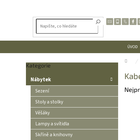
Přejít
na
obsah
ÚVOD
Dom
Přeskočit
Kategorie
P
kategorie
Kab
o
Nábytek
s
Nejpr
t
Sezení
r
Stoly a stolky
a
n
Věšáky
n
Lampy a svítidla
í
p
Skříně a knihovny
a