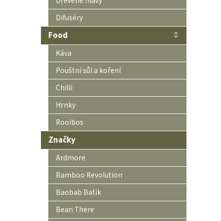
Dřevěné hlavy
Difuséry
Food
Káva
Pouštní sůl a koření
Chilli
Hrnky
Rooibos
Značky
Ardmore
Bamboo Revolution
Baobab Batik
Bean There