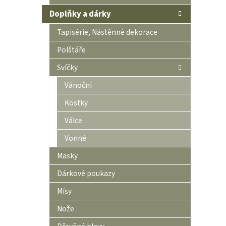
Doplňky a dárky
Tapisérie, Nástěnné dekorace
Polštáře
Svíčky
Vánoční
Kostky
Válce
Vonné
Masky
Dárkové poukazy
Mísy
Nože