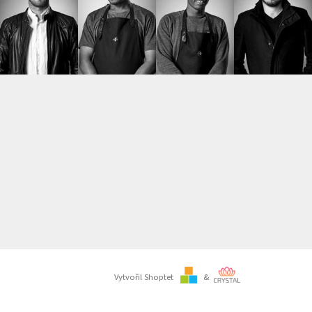
Vytvořil Shoptet
&