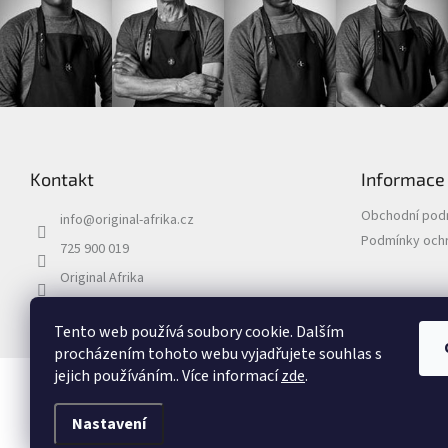
Z
á
p
Kontakt
Informace
a
t
Obchodní pod
info
@
original-afrika.cz
í
Podmínky ochr
725 900 019
Original Afrika
originalafrika_
Tento web používá soubory cookie. Dalším
procházením tohoto webu vyjadřujete souhlas s
jejich používáním.. Více informací
zde
.
Copyright 2026
Original Afrika
. Všechna práva vyhrazena.
Nastavení