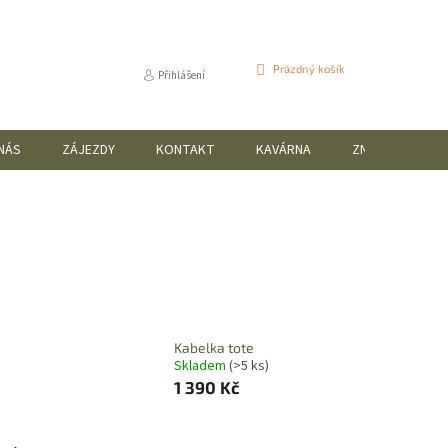
NÁKUPNÍ
Prázdný košík
Přihlášení
KOŠÍK
NÁS
ZÁJEZDY
KONTAKT
KAVÁRNA
ZNAČKY
Kabelka tote
Skladem
(>5 ks)
1 390 Kč