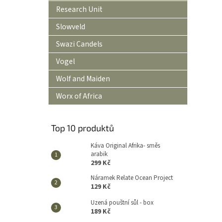
Research Unit
Slowveld
Swazi Candels
Vogel
Wolf and Maiden
Worx of Africa
Top 10 produktů
Káva Original Afrika- směs
arabik
299 Kč
Náramek Relate Ocean Project
129 Kč
Uzená pouštní sůl - box
189 Kč