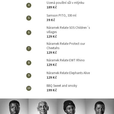
Uzená pouštní sůl v mlýnku
189 Kč
Samson PITO, 330 ml
39 Kč
Náramek Relate SOS Children´s
villages
129 Kč
Náramek Relate Protect our
Cheetahs
129 Kč
Náramek Relate EWT Rhino
129 Kč
Náramek Relate Elephants Alive
129 Kč
BBQ Sweet and smoky
199 Kč