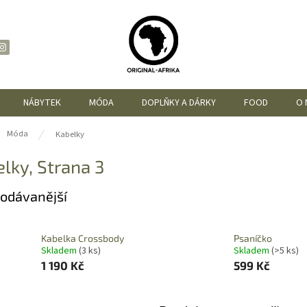
NÁBYTEK
MÓDA
DOPLŇKY A DÁRKY
FOOD
O 
ů
Móda
Kabelky
elky
, Strana 3
odávanější
Kabelka Crossbody
Psaníčko
Skladem
(3 ks)
Skladem
(>5 ks)
1 190 Kč
599 Kč