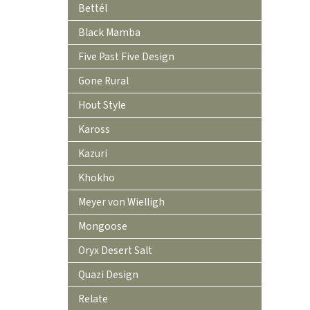
Bettél
Black Mamba
Five Past Five Design
Gone Rural
Hout Style
Kaross
Kazuri
Khokho
Meyer von Wielligh
Mongoose
Oryx Desert Salt
Quazi Design
Relate