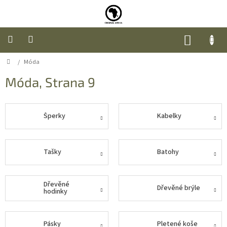
Přejít
na
obsah
NÁKUP
KOŠÍK
Domů
/
Móda
Úvod
Móda
, Strana 9
Nábytek
Móda
Šperky
Kabelky
Doplňky
a
Tašky
Batohy
dárky
Food
Dřevěné
Dřevěné brýle
hodinky
O
nás
Pásky
Pletené koše