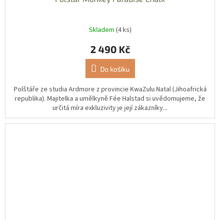
Skladem
(4 ks)
2 490 Kč
Do košíku
Polštáře ze studia Ardmore z provincie KwaZulu Natal (Jihoafrická
republika). Majitelka a umělkyně Fée Halstad si uvědomujeme, že
určitá míra exkluzivity je její zákazníky...