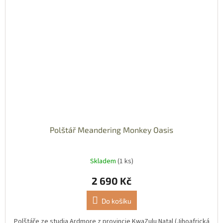
Polštář Meandering Monkey Oasis
Skladem
(1 ks)
2 690 Kč
Do košíku
Polštáře ze studia Ardmore z provincie KwaZulu Natal (Jihoafrická