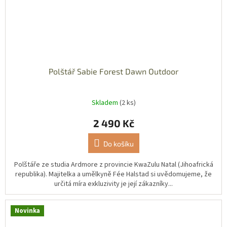
Polštář Sabie Forest Dawn Outdoor
Skladem
(2 ks)
2 490 Kč
Do košíku
Polštáře ze studia Ardmore z provincie KwaZulu Natal (Jihoafrická
republika). Majitelka a umělkyně Fée Halstad si uvědomujeme, že
určitá míra exkluzivity je její zákazníky...
Novinka