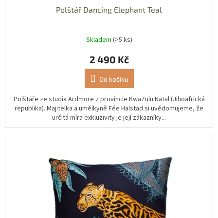
Polštář Dancing Elephant Teal
Skladem
(>5 ks)
2 490 Kč
Do košíku
Polštáře ze studia Ardmore z provincie KwaZulu Natal (Jihoafrická
republika). Majitelka a umělkyně Fée Halstad si uvědomujeme, že
určitá míra exkluzivity je její zákazníky...