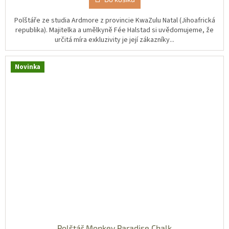
Polštáře ze studia Ardmore z provincie KwaZulu Natal (Jihoafrická
republika). Majitelka a umělkyně Fée Halstad si uvědomujeme, že
určitá míra exkluzivity je její zákazníky...
Novinka
Polštář Monkey Paradise Chalk