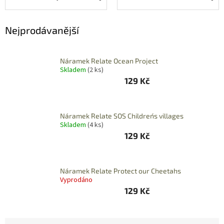
ZÁJEZDY
Kontakt
Nejprodávanější
Kavárna
Náramek Relate Ocean Project
Značky
Skladem
(2 ks)
129 Kč
Přihlášení
Náramek Relate SOS Children´s villages
Skladem
(4 ks)
129 Kč
Náramek Relate Protect our Cheetahs
Vyprodáno
129 Kč
Ř