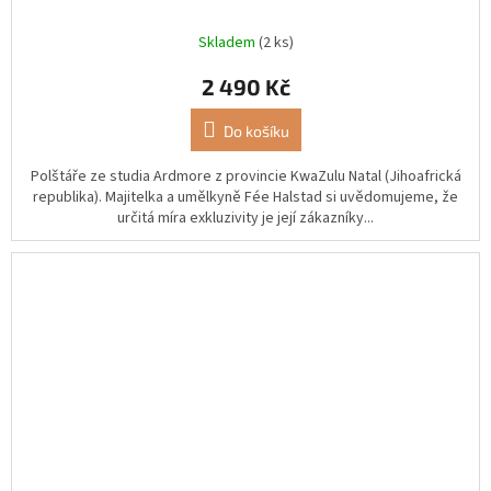
Skladem
(2 ks)
2 490 Kč
Do košíku
Polštáře ze studia Ardmore z provincie KwaZulu Natal (Jihoafrická
republika). Majitelka a umělkyně Fée Halstad si uvědomujeme, že
určitá míra exkluzivity je její zákazníky...