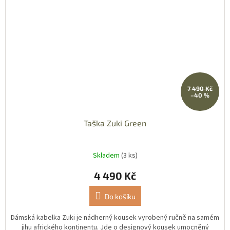
7 490 Kč
–40 %
Taška Zuki Green
Skladem
(3 ks)
4 490 Kč
Do košíku
Dámská kabelka Zuki je nádherný kousek vyrobený ručně na samém
jihu afrického kontinentu. Jde o designový kousek umocněný