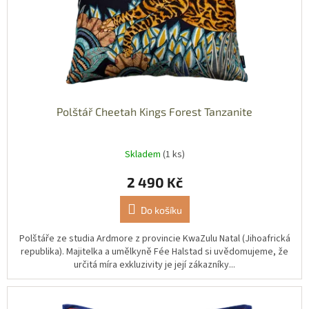
Polštář Cheetah Kings Forest Tanzanite
Skladem
(1 ks)
2 490 Kč
Do košíku
Polštáře ze studia Ardmore z provincie KwaZulu Natal (Jihoafrická
republika). Majitelka a umělkyně Fée Halstad si uvědomujeme, že
určitá míra exkluzivity je její zákazníky...