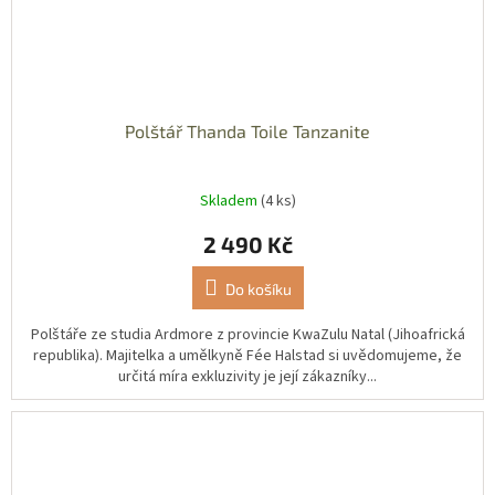
Polštář Thanda Toile Tanzanite
Skladem
(4 ks)
2 490 Kč
Do košíku
Polštáře ze studia Ardmore z provincie KwaZulu Natal (Jihoafrická
republika). Majitelka a umělkyně Fée Halstad si uvědomujeme, že
určitá míra exkluzivity je její zákazníky...