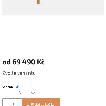
ZÁJEZDY
Kontakt
Kavárna
Značky
Přihlášení
od
69 490 Kč
Měrná
Zvolte variantu
cena:
Varianta
Přidat do košíku