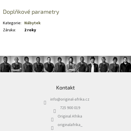
Doplňkové parametry
Kategorie
:
Nábytek
Záruka
:
2 roky
Z
á
Kontakt
p
a
info
@
original-afrika.cz
t
í
725 900 019
Original Afrika
originalafrika_