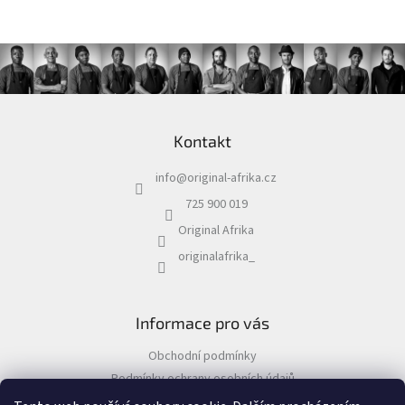
Z
á
Kontakt
p
a
info
@
original-afrika.cz
t
í
725 900 019
Original Afrika
originalafrika_
Informace pro vás
Obchodní podmínky
Podmínky ochrany osobních údajů