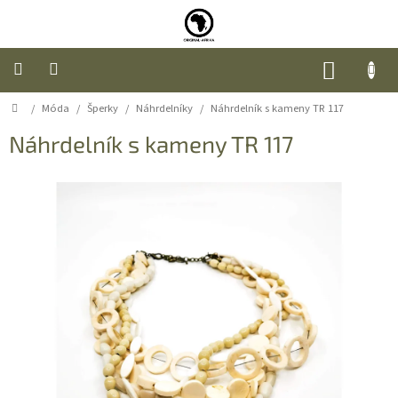
Přejít
na
obsah
NÁKUP
KOŠÍK
Domů
/
Móda
/
Šperky
/
Náhrdelníky
/
Náhrdelník s kameny TR 117
Úvod
Náhrdelník s kameny TR 117
Nábytek
Móda
Doplňky
a
dárky
Food
O
nás