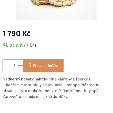
ZÁJEZDY
Kontakt
Kavárna
1 790 Kč
Značky
Měrná
Skladem
(1 ks)
cena:
Přihlášení
Přidat do košíku
Nádherný bohatý náhrdelník s kameny a šperky z
Jihoafrické republiky z provincie Limpopo. Náhrdelník
obsahuje tyto drahé kameny: měsíční kámen,bílý opál.
Zároveň obsahuje mosazné doplňky.