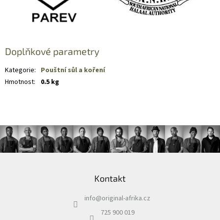
Doplňkové parametry
Kategorie
:
Pouštní sůl a koření
Hmotnost
:
0.5 kg
Z
á
Kontakt
p
a
info
@
original-afrika.cz
t
í
725 900 019