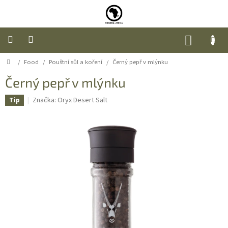
Přejít
na
obsah
NÁKUP
KOŠÍK
Domů
/
Food
/
Pouštní sůl a koření
/
Černý pepř v mlýnku
Úvod
Černý pepř v mlýnku
Nábytek
Značka:
Oryx Desert Salt
Tip
Móda
Doplňky
a
dárky
Food
O
nás