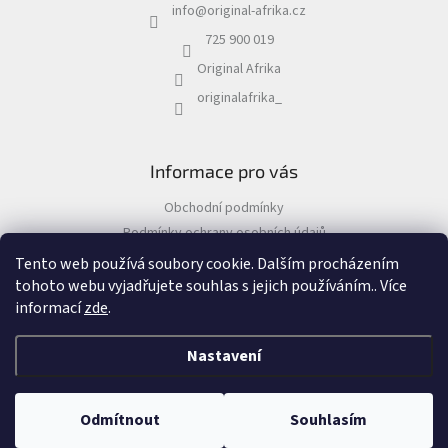
v
info
@
original-afrika.cz
t
ý
í
p
725 900 019
i
Original Afrika
s
u
originalafrika_
Informace pro vás
Obchodní podmínky
Podmínky ochrany osobních údajů
Tento web používá soubory cookie. Dalším procházením
tohoto webu vyjadřujete souhlas s jejich používáním.. Více
informací
zde
.
Vytvořil Shoptet
&
Nastavení
Copyright 2026
Original Afrika
. Všechna práva vyhrazena.
Odmítnout
Souhlasím