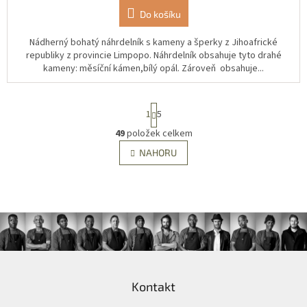
Do košíku
Nádherný bohatý náhrdelník s kameny a šperky z Jihoafrické
republiky z provincie Limpopo. Náhrdelník obsahuje tyto drahé
kameny: měsíční kámen,bílý opál. Zároveň obsahuje...
S
1
5
t
r
49
položek celkem
O
á
v
NAHORU
n
l
k
á
o
v
d
á
a
n
c
í
í
p
r
Z
v
á
k
Kontakt
p
y
a