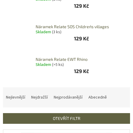
ZÁJEZDY
129 Kč
Kontakt
Náramek Relate SOS Children´s villages
Kavárna
Skladem
(3 ks)
129 Kč
Značky
Přihlášení
Náramek Relate EWT Rhino
Skladem
(>5 ks)
129 Kč
Ř
a
Nejlevnější
Nejdražší
Nejprodávanější
Abecedně
z
e
n
OTEVŘÍT FILTR
í
p
V