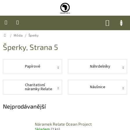
Přejít
na
obsah
NÁKUP
KOŠÍK
Domů
/
Móda
/
Šperky
Úvod
Šperky
, Strana 5
Nábytek
Móda
Papírové
Náhrdelníky
Doplňky
a
Charitativní
Náušnice
dárky
náramky Relate
Food
Nejprodávanější
O
nás
Náramek Relate Ocean Project
Skladem
(2 ks)