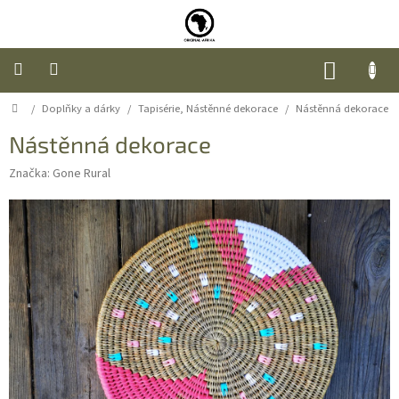
Přejít
na
obsah
NÁKUP
KOŠÍK
Domů
/
Doplňky a dárky
/
Tapisérie, Nástěnné dekorace
/
Nástěnná dekorace
Úvod
Nástěnná dekorace
Nábytek
Značka:
Gone Rural
Móda
Doplňky
a
dárky
Food
O
nás