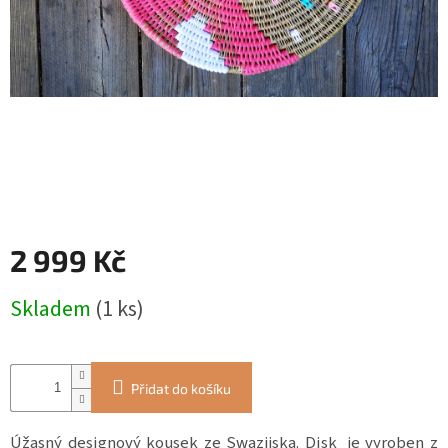
ZÁJEZDY
Kontakt
Kavárna
Značky
Přihlášení
2 999 Kč
Měrná
Skladem
(1 ks)
cena:
Přidat do košíku
Úžasný designový kousek ze Swazijska. Disk je vyroben z