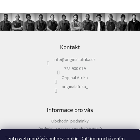
Z
á
Kontakt
p
a
info
@
original-afrika.cz
t
í
725 900 019
Original Afrika
originalafrika_
Informace pro vás
Obchodní podmínky
Podmínky ochrany osobních údajů
Tento web používá soubory cookie. Dalším procházením