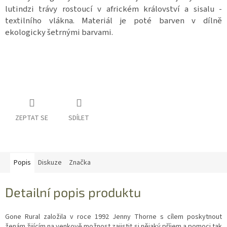
lutindzi trávy rostoucí v africkém království a sisalu -
textilního vlákna. Materiál je poté barven v dílně
ekologicky šetrnými barvami.
ZEPTAT SE
SDÍLET
Popis
Diskuze
Značka
Detailní popis produktu
Gone Rural založila v roce 1992 Jenny Thorne s cílem po
skytnout
ženám žijícím na venkově možnost zajistit si nějaký příjem a pomoci tak