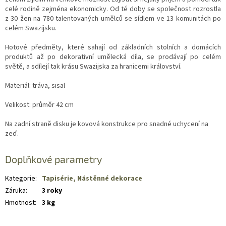
celé rodině zejména ekonomicky. Od té doby se společnost rozrostla
z 30 žen na 780 talentovaných umělců se sídlem ve 13 komunitách po
celém Swazijsku.
Hotové předměty, které sahají od základních stolních a domácích
produktů až po dekorativní umělecká díla, se prodávají po celém
světě, a sdílejí tak krásu Swazijska za hranicemi království.
Materiál: tráva, sisal
Velikost: průměr 42 cm
Na zadní straně disku je kovová konstrukce pro snadné uchycení na
zeď.
Doplňkové parametry
Kategorie
:
Tapisérie, Nástěnné dekorace
Záruka
:
3 roky
Hmotnost
:
3 kg