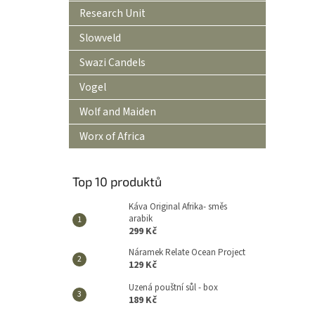
Research Unit
Slowveld
Swazi Candels
Vogel
Wolf and Maiden
Worx of Africa
Top 10 produktů
Káva Original Afrika- směs
arabik
299 Kč
Náramek Relate Ocean Project
129 Kč
Uzená pouštní sůl - box
189 Kč