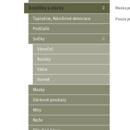
Doplňky a dárky
Maska j
Tapisérie, Nástěnné dekorace
Pouze j
Polštáře
Svíčky
Vánoční
Kostky
Válce
Vonné
Masky
Dárkové poukazy
Mísy
Nože