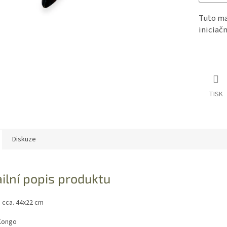
Tuto ma
iniciač
TISK
Diskuze
ilní popis produktu
: cca. 44x22 cm
Kongo