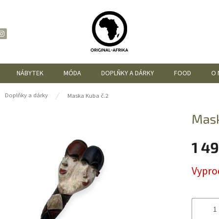
NÁBYTEK
MÓDA
DOPLŇKY A DÁRKY
FOOD
O 
ů
Doplňky a dárky
Maska Kuba č.2
Mask
1 4
Měrná
Vypro
cena: