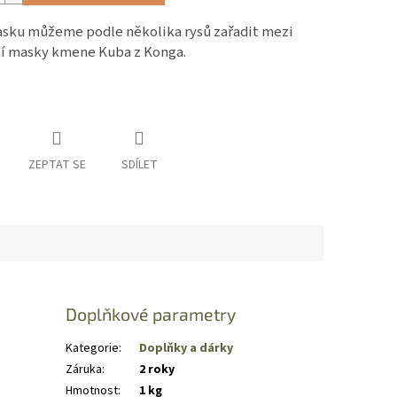
sku můžeme podle několika rysů zařadit mezi
ní masky kmene Kuba z Konga.
ZEPTAT SE
SDÍLET
Doplňkové parametry
Kategorie
:
Doplňky a dárky
Záruka
:
2 roky
Hmotnost
:
1 kg