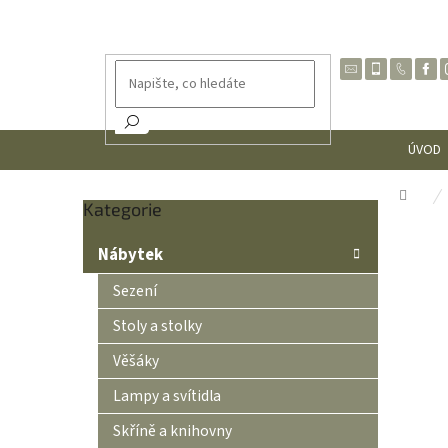
Přejít
na
obsah
ÚVOD
Dom
Přeskočit
Kategorie
P
kategorie
o
Nábytek
s
t
Sezení
r
Stoly a stolky
a
n
Věšáky
n
Lampy a svítidla
í
p
Skříně a knihovny
a