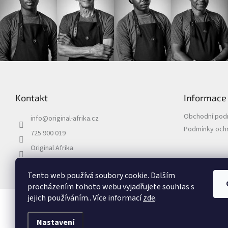
Z
á
p
Kontakt
Informace
a
t
Obchodní pod
info
@
original-afrika.cz
í
Podmínky ochr
725 900 019
Original Afrika
originalafrika_
Tento web používá soubory cookie. Dalším
procházením tohoto webu vyjadřujete souhlas s
jejich používáním.. Více informací
zde
.
Copyright 2026
Original Afrika
. Všechna práva vyhrazena.
Nastavení