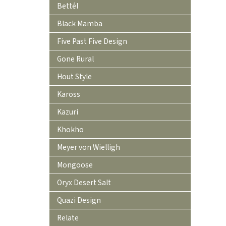
Bettél
Black Mamba
Five Past Five Design
Gone Rural
Hout Style
Kaross
Kazuri
Khokho
Meyer von Wielligh
Mongoose
Oryx Desert Salt
Quazi Design
Relate