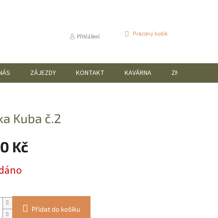
NÁKUPNÍ
Prázdný košík
Přihlášení
KOŠÍK
NÁS
ZÁJEZDY
KONTAKT
KAVÁRNA
ZNAČKY
a Kuba č.2
90 Kč
dáno
Přidat do košíku