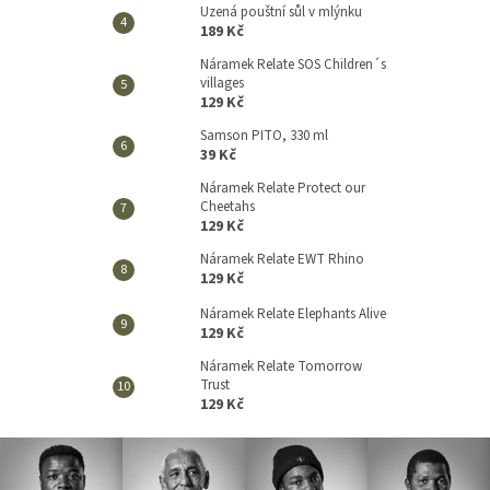
Uzená pouštní sůl v mlýnku
189 Kč
Náramek Relate SOS Children´s
villages
129 Kč
Samson PITO, 330 ml
39 Kč
Náramek Relate Protect our
Cheetahs
129 Kč
Náramek Relate EWT Rhino
129 Kč
Náramek Relate Elephants Alive
129 Kč
Náramek Relate Tomorrow
Trust
129 Kč