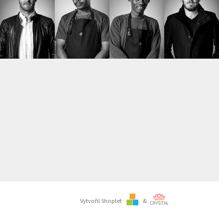
Vytvořil Shoptet
&