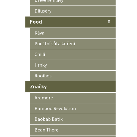
Dřevěné hlavy
Difuséry
Food
Káva
Pouštní sůl a koření
Chilli
Hrnky
Rooibos
Značky
Ardmore
Bamboo Revolution
Baobab Batik
Bean There