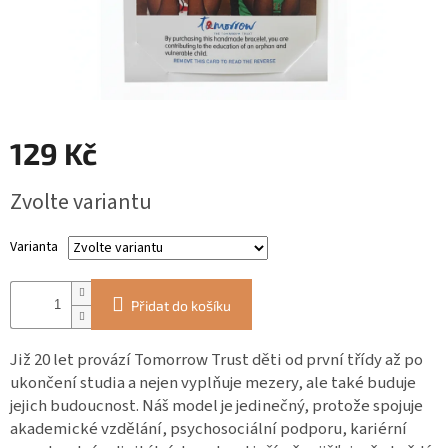
ZÁJEZDY
Kontakt
Kavárna
Značky
129 Kč
Měrná
Přihlášení
Zvolte variantu
cena:
Varianta
Přidat do košíku
Již 20 let provází Tomorrow Trust děti od první třídy až po
ukončení studia a nejen vyplňuje mezery, ale také buduje
jejich budoucnost. Náš model je jedinečný, protože spojuje
akademické vzdělání, psychosociální podporu, kariérní