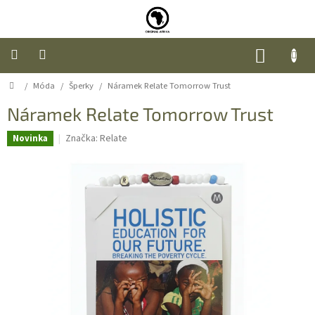
Přejít
na
obsah
NÁKUP
KOŠÍK
Domů
/
Móda
/
Šperky
/
Náramek Relate Tomorrow Trust
Úvod
Náramek Relate Tomorrow Trust
Nábytek
Značka:
Relate
Novinka
Móda
Doplňky
a
dárky
Food
O
nás