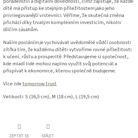
poradenství a digitální dovednosti, čímž zajišťuje, že každé
dítě má přístup ke stejným příležitostem jako jeho
privilegovanější vrstevníci. Věříme, že skutečná změna
přichází díky trvalým komplexním investicím, nikoliv
dílčím zásahům.
Naším posláním je vychovávat uvědomělé vůdčí osobnosti
zítřka tím, že každému dítěti vytvoříme rovné příležitosti
k učení, růstu a prosperitě. Představujeme si společnost,
kde mladí lidé mohou naplno využít svůj potenciál a
přispívat k ekonomice, kterou společně budujeme.
Více zde
tomorrow trust
Velikosti: S (16,5 cm), M (18 cm), L (19,5 cm)
ZEPTAT SE
SDÍLET