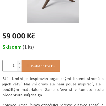
ZÁJEZDY
Kontakt
Kavárna
Značky
59 000 Kč
Měrná
Přihlášení
Skladem
(1 ks)
cena:
Přidat do košíku
Stůl Umthi je inspirován organickými liniemi stromů a
jejich větví. Masivní dřevo ale není pouze inspirací, ale i
použitým materiálem. Samo dřevo si v tomuto stolu
předepisuje svůj design.
Kolekce Umthi (slovo označující "dřevo" v jazyce Xhosa) je