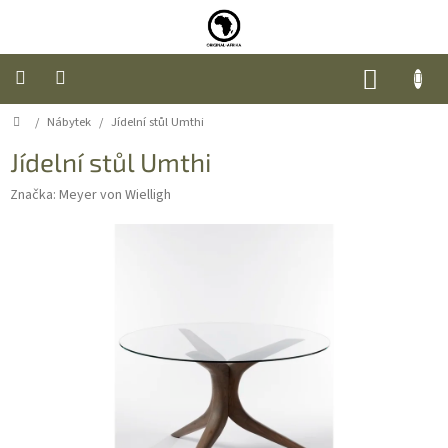
Přejít
na
obsah
NÁKUP
KOŠÍK
Domů
/
Nábytek
/
Jídelní stůl Umthi
Úvod
Jídelní stůl Umthi
Nábytek
Značka:
Meyer von Wielligh
Móda
Doplňky
a
dárky
Food
O
nás