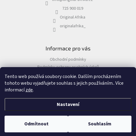
t
í
725 900 019
Original Afrika
originalafrika_
Informace pro vás
Obchodní podmínky
Podmínky ochrany osobních údajů
Tento web používá soubory cookie. Dalším procházením
tohoto webu vyjadřujete souhlas s jejich používáním.. Více
informací
zde
.
Vytvořil Shoptet
&
Nastavení
Copyright 2026
Original Afrika
. Všechna práva vyhrazena.
Odmítnout
Souhlasím