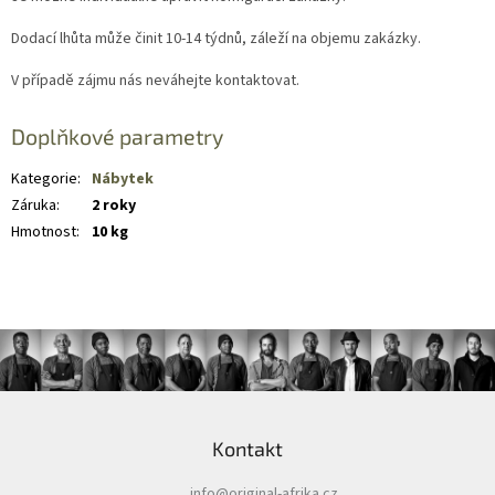
Dodací lhůta může činit 10-14 týdnů, záleží na objemu zakázky.
V případě zájmu nás neváhejte kontaktovat.
Doplňkové parametry
Kategorie
:
Nábytek
Záruka
:
2 roky
Hmotnost
:
10 kg
Z
á
Kontakt
p
a
info
@
original-afrika.cz