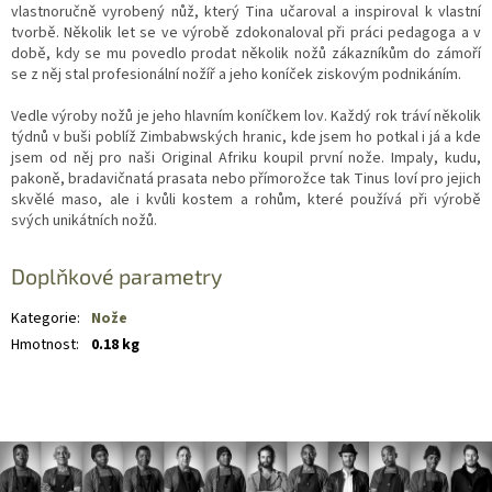
vlastnoručně vyrobený nůž, který Tina učaroval a inspiroval k vlastní
tvorbě. Několik let se ve výrobě zdokonaloval při práci pedagoga a v
době, kdy se mu povedlo prodat několik nožů zákazníkům do zámoří
se z něj stal profesionální nožíř a jeho koníček ziskovým podnikáním.
Vedle výroby nožů je jeho hlavním koníčkem lov. Každý rok tráví několik
týdnů v buši poblíž Zimbabwských hranic, kde jsem ho potkal i já a kde
jsem od něj pro naši Original Afriku koupil první nože. Impaly, kudu,
pakoně, bradavičnatá prasata nebo přímorožce tak Tinus loví pro jejich
skvělé maso, ale i kvůli kostem a rohům, které používá při výrobě
svých unikátních nožů.
Doplňkové parametry
Kategorie
:
Nože
Hmotnost
:
0.18 kg