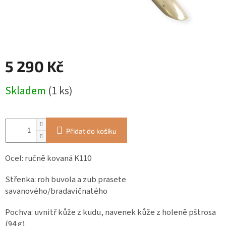
ZÁJEZDY
Kontakt
Kavárna
5 290 Kč
Značky
Měrná
Skladem
(1 ks)
cena:
Přihlášení
Přidat do košíku
Ocel: ručně kovaná K110
Střenka: roh buvola a zub prasete
savanového/bradavičnatého
Pochva: uvnitř kůže z kudu,
navenek kůže z holeně pštrosa
(94 g)