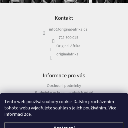
Z
á
Kontakt
p
a
info
@
original-afrika.cz
t
í
725 900 019
Original Afrika
originalafrika_
Informace pro vás
Obchodní podmínky
Podmínky ochrany osobních údajů
Tento web používá soubory cookie. Dalším procházením
tohoto webu vyjadřujete souhlas s jejich používáním.. Více
informací
zde
.
Vytvořil Shoptet
&