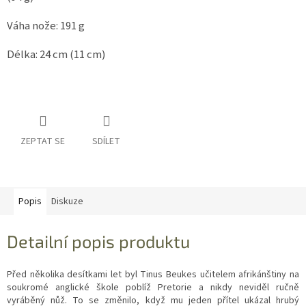
Váha nože: 191 g
Délka: 24 cm (11 cm)
ZEPTAT SE
SDÍLET
Popis
Diskuze
Detailní popis produktu
Před několika desítkami let byl Tinus Beukes učitelem afrikánštiny na
soukromé anglické škole poblíž Pretorie a nikdy neviděl ručně
vyráběný nůž. To se změnilo, když mu jeden přítel ukázal hrubý