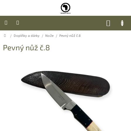
Přejít
na
obsah
NÁKUP
KOŠÍK
Domů
/
Doplňky a dárky
/
Nože
/
Pevný nůž č.8
Úvod
Pevný nůž č.8
Nábytek
Móda
Doplňky
a
dárky
Food
O
nás