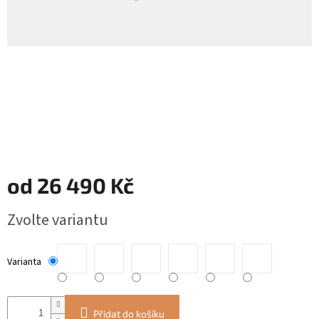
ZÁJEZDY
Kontakt
Kavárna
Značky
Přihlášení
od
26 490 Kč
Měrná
Zvolte variantu
cena:
Varianta
Přidat do košíku