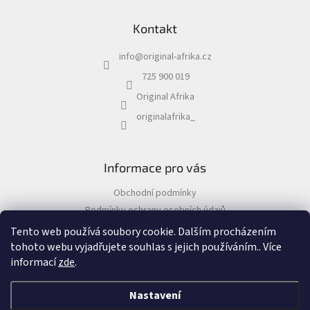
á
Kontakt
p
a
info
@
original-afrika.cz
t
í
725 900 019
Original Afrika
originalafrika_
Informace pro vás
Obchodní podmínky
Podmínky ochrany osobních údajů
Tento web používá soubory cookie. Dalším procházením
tohoto webu vyjadřujete souhlas s jejich používáním.. Více
informací
zde
.
Vytvořil Shoptet
&
Nastavení
Copyright 2026
Original Afrika
. Všechna práva vyhrazena.