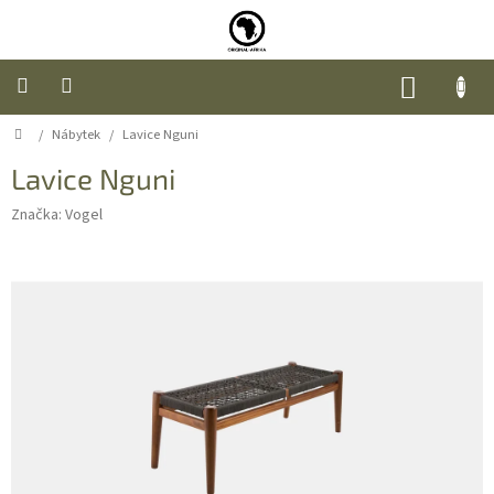
Přejít
na
obsah
NÁKUP
KOŠÍK
Domů
/
Nábytek
/
Lavice Nguni
Úvod
Lavice Nguni
Nábytek
Značka:
Vogel
Móda
Doplňky
a
dárky
Food
O
nás