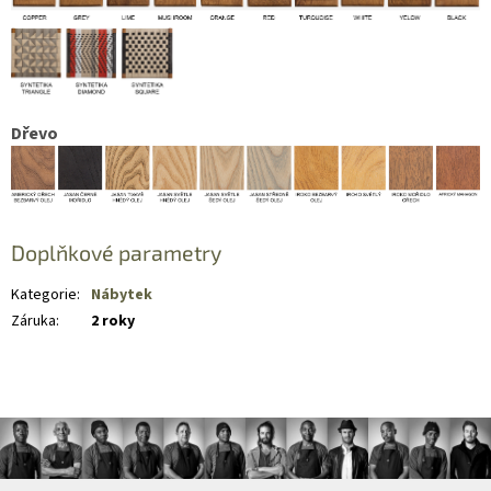
Dřevo
Doplňkové parametry
Kategorie
:
Nábytek
Záruka
:
2 roky
Z