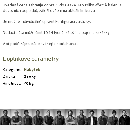
Uvedená cena zahrnuje dopravu do České Republiky včetně balení a
dovozních poplatků, záleží ovšem na aktuálním kurzu.
Je možné individuálně upravit konfiguraci zakázky.
Dodací lhůta může činit 10-14 týdnů, záleží na objemu zakázky.
V případě zájmu nás neváhejte kontaktovat.
Doplňkové parametry
Kategorie
:
Nábytek
Záruka
:
2 roky
Hmotnost
:
40 kg
Z