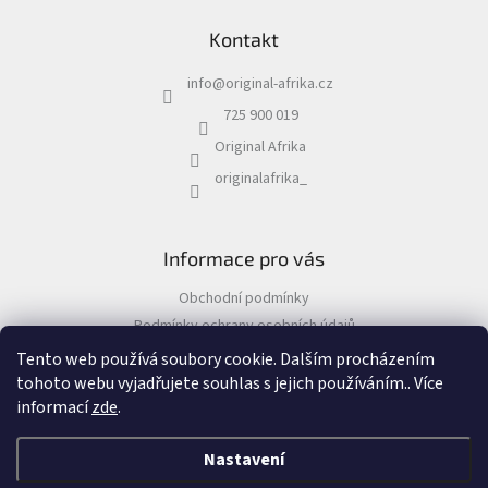
á
Kontakt
p
a
info
@
original-afrika.cz
t
í
725 900 019
Original Afrika
originalafrika_
Informace pro vás
Obchodní podmínky
Podmínky ochrany osobních údajů
Tento web používá soubory cookie. Dalším procházením
tohoto webu vyjadřujete souhlas s jejich používáním.. Více
informací
zde
.
Vytvořil Shoptet
&
Nastavení
Copyright 2026
Original Afrika
. Všechna práva vyhrazena.