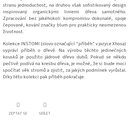
stranu jednoduchost, na druhou však sofistikovaný design
inspirovaný organickými liniemi dřeva samotného.
Zpracování bez jakéhokoli kompromisu dokonalé, spoje
čepované, kování značky blum pro prakticky neomezenou
životnost.
Kolekce INSTOMI (slovo označující "příběh" v jazyce Xhosa)
vypráví příběh o dřevě. Na výrobu těchto jedinečných
kousků je použito jádrové dřevo dubů. Pokud se někdo
pečlivě podívá na kresbu dřeva, je možné, že si bude moci
spočítat věk stromů a zjistit, za jakých podmínek vyrůstal.
Díky této kolekci pak příběh pokračuje.
ZEPTAT SE
SDÍLET