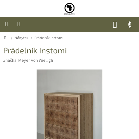
Přejít
na
obsah
NÁKUP
KOŠÍK
Domů
/
Nábytek
/
Prádelník Instomi
Úvod
Prádelník Instomi
Nábytek
Značka:
Meyer von Wielligh
Móda
Doplňky
a
dárky
Food
O
nás