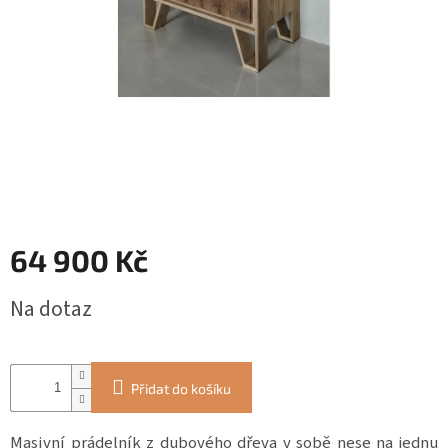
ZÁJEZDY
Kontakt
Kavárna
Značky
Přihlášení
64 900 Kč
Měrná
Na dotaz
cena:
Přidat do košíku
Masivní prádelník z dubového dřeva v sobě nese na jednu