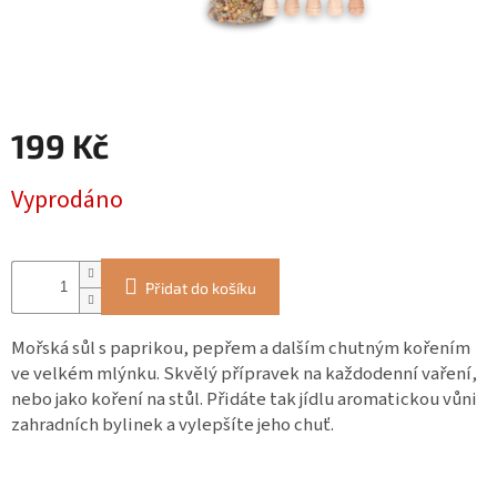
ZÁJEZDY
Kontakt
Kavárna
199 Kč
Značky
Měrná
Vyprodáno
cena:
Přihlášení
Přidat do košíku
Mořská sůl s paprikou, pepřem a dalším chutným kořením
ve velkém mlýnku. Skvělý přípravek na každodenní vaření,
nebo jako koření na stůl. Přidáte tak jídlu aromatickou vůni
zahradních bylinek a vylepšíte jeho chuť.