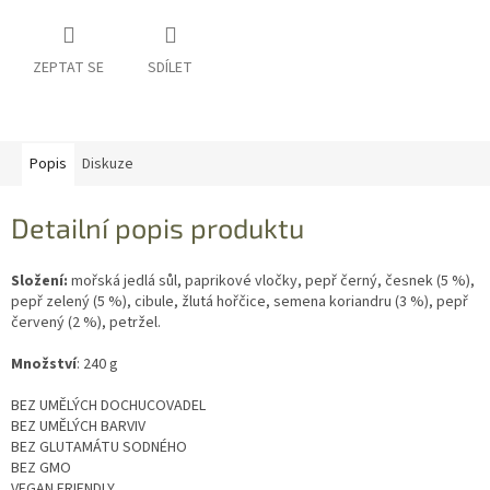
ZEPTAT SE
SDÍLET
Popis
Diskuze
Detailní popis produktu
Složení:
mořská jedlá sůl, paprikové vločky, pepř černý, česnek (5 %),
pepř zelený (5 %), cibule, žlutá hořčice, semena koriandru (3 %), pepř
červený (2 %), petržel.
Množství
: 240 g
BEZ UMĚLÝCH DOCHUCOVADEL
BEZ UMĚLÝCH BARVIV
BEZ GLUTAMÁTU SODNÉHO
BEZ GMO
VEGAN FRIENDLY