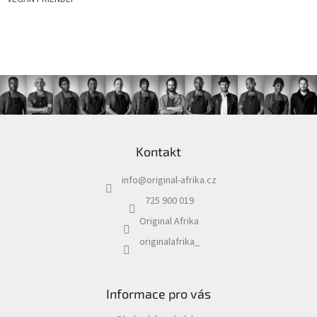
Z
á
Kontakt
p
a
info
@
original-afrika.cz
t
í
725 900 019
Original Afrika
originalafrika_
Informace pro vás