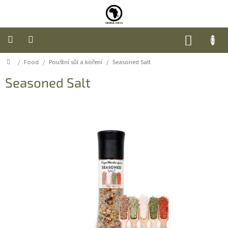
Přejít
na
obsah
NÁKUP
KOŠÍK
Domů
/
Food
/
Pouštní sůl a koření
/
Seasoned Salt
Úvod
Seasoned Salt
Nábytek
Móda
Doplňky
a
dárky
Food
O
nás