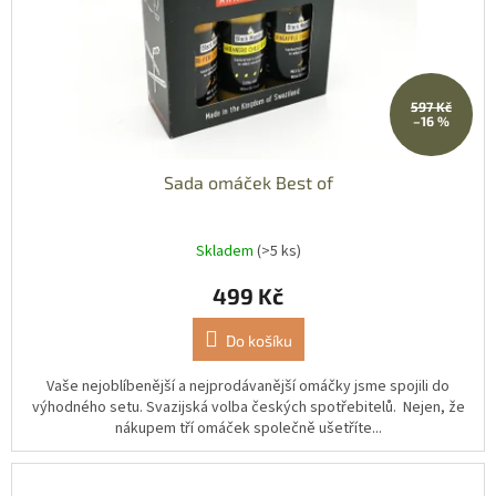
d
u
k
t
597 Kč
ů
–16 %
Sada omáček Best of
Skladem
(>5 ks)
499 Kč
Do košíku
Vaše nejoblíbenější a nejprodávanější omáčky jsme spojili do
výhodného setu. Svazijská volba českých spotřebitelů. Nejen, že
nákupem tří omáček společně ušetříte...