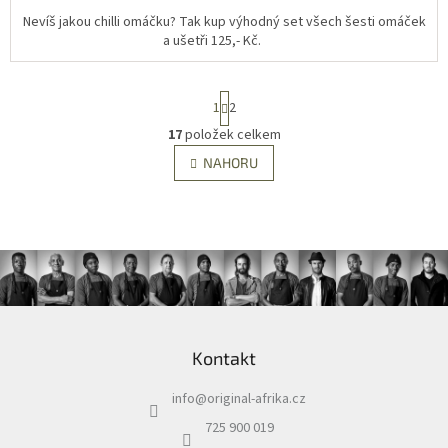
Nevíš jakou chilli omáčku? Tak kup výhodný set všech šesti omáček
a ušetři 125,- Kč.
S
1
2
t
r
17
položek celkem
O
á
v
NAHORU
n
l
k
á
o
v
d
á
a
n
c
í
í
p
r
Z
v
á
k
Kontakt
p
y
a
v
info
@
original-afrika.cz
t
ý
í
p
725 900 019
i