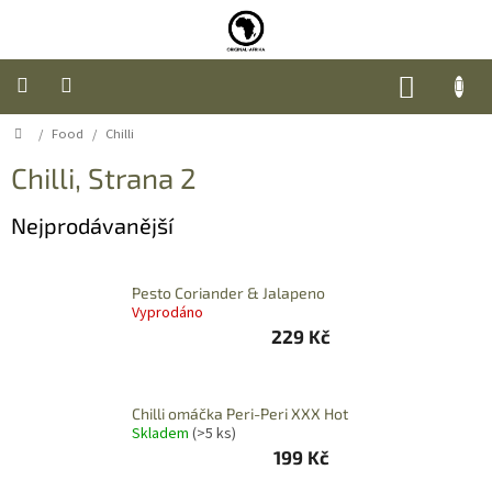
Přejít
na
obsah
NÁKUP
KOŠÍK
Domů
/
Food
/
Chilli
Úvod
Chilli
, Strana 2
Nábytek
Nejprodávanější
Móda
Pesto Coriander & Jalapeno
Doplňky
Vyprodáno
a
dárky
229 Kč
Food
Chilli omáčka Peri-Peri XXX Hot
Skladem
(>5 ks)
O
199 Kč
nás