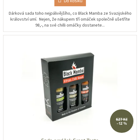
Do košíku
Dárková sada toho nejpálivějšího, co Black Mamba ze Svazijského
království umí. Nejen, že nákupem tří omáček společně ušetříte
98,-, na své chilli omáčky dostanete...
627 Kč
–12 %