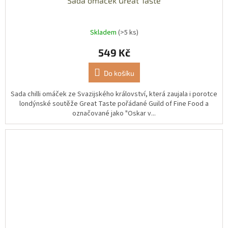
Sada omáček Great Taste
Skladem
(>5 ks)
549 Kč
Do košíku
Sada chilli omáček ze Svazijského království, která zaujala i porotce
londýnské soutěže Great Taste pořádané Guild of Fine Food a
označované jako "Oskar v...