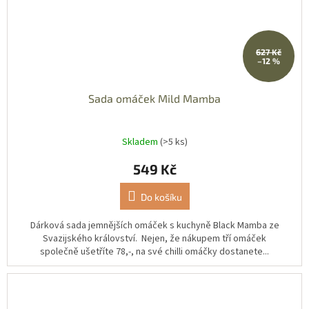
627 Kč
–12 %
Sada omáček Mild Mamba
Skladem
(>5 ks)
549 Kč
Do košíku
Dárková sada jemnějších omáček s kuchyně Black Mamba ze
Svazijského království. Nejen, že nákupem tří omáček
společně ušetříte 78,-, na své chilli omáčky dostanete...