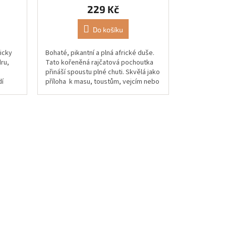
229 Kč
Do košíku
icky
Bohaté, pikantní a plná africké duše.
ru,
Tato kořeněná rajčatová pochoutka
přináší spoustu plné chuti. Skvělá jako
í
příloha k masu, toustům, vejcím nebo
utěmi
k čemukoli co...