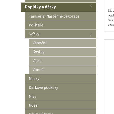
Doplňky a dárky
Sla
ros
Tapisérie, Nástěnné dekorace
Svaz
Polštáře
kte
po 
Svíčky
zejm
Vánoční
Kostky
Válce
Vonné
Masky
Dárkové poukazy
Mísy
Nože