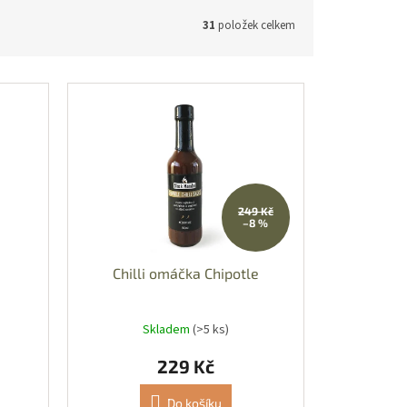
31
položek celkem
249 Kč
–8 %
Chilli omáčka Chipotle
Skladem
(>5 ks)
229 Kč
Do košíku