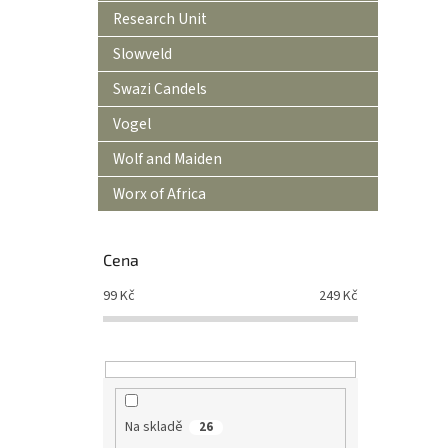
Research Unit
Slowveld
Swazi Candels
Vogel
Wolf and Maiden
Worx of Africa
Cena
99
Kč
249
Kč
Na skladě
26