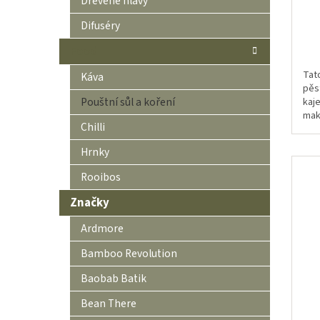
Dřevěné hlavy
Difuséry
Food
Tat
Káva
pěs
Pouštní sůl a koření
kaje
mak
Chilli
vaš
a in
Hrnky
Rooibos
Značky
Ardmore
Bamboo Revolution
Baobab Batik
Bean There