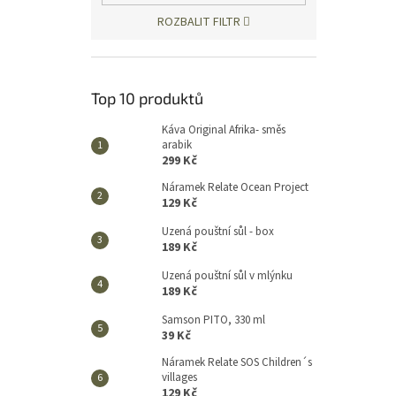
ROZBALIT FILTR
Top 10 produktů
Káva Original Afrika- směs
arabik
299 Kč
Náramek Relate Ocean Project
129 Kč
Uzená pouštní sůl - box
189 Kč
Uzená pouštní sůl v mlýnku
189 Kč
Samson PITO, 330 ml
39 Kč
Náramek Relate SOS Children´s
villages
129 Kč