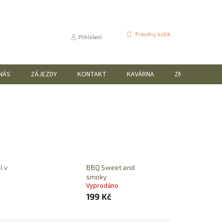
NÁKUPNÍ
Prázdný košík
Přihlášení
KOŠÍK
NÁS
ZÁJEZDY
KONTAKT
KAVÁRNA
ZNAČKY
l v
BBQ Sweet and
smoky
Vyprodáno
199 Kč