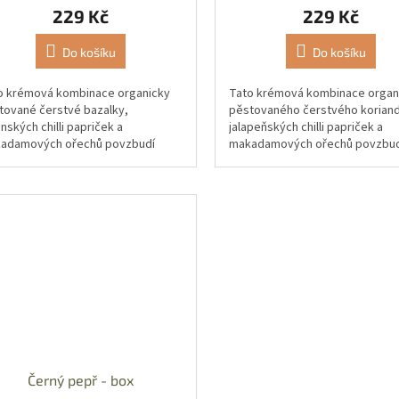
229 Kč
229 Kč
Do košíku
Do košíku
o krémová kombinace organicky
Tato krémová kombinace organ
tované čerstvé bazalky,
pěstovaného čerstvého koriand
nských chilli papriček a
jalapeňských chilli papriček a
adamových ořechů povzbudí
makadamových ořechů povzbud
e smysly svými bohatými chutěmi
vaše smysly svými bohatými ch
tenzivním aroma....
a intenzivním...
Černý pepř - box