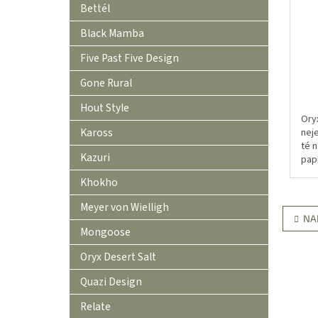
Bettél
Black Mamba
Five Past Five Design
Gone Rural
Hout Style
Ory
Kaross
neje
té n
Kazuri
pap
nebo
Khokho
Meyer von Wielligh
NA
Mongoose
Oryx Desert Salt
Quazi Design
Relate