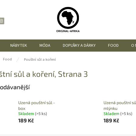
NÁBYTEK
MÓDA
DOPLŇKY A DÁRKY
FOOD
O 
ů
Food
Pouštní sůl a koření
tní sůl a koření
, Strana 3
odávanější
Uzená pouštní sůl -
Uzená pouštní sů
box
mlýnku
Skladem
(>5 ks)
Skladem
(>5 ks)
189 Kč
189 Kč