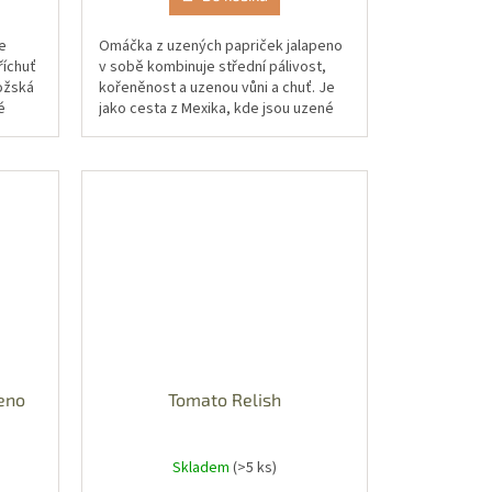
e
Omáčka z uzených papriček jalapeno
říchuť
v sobě kombinuje střední pálivost,
božská
kořeněnost a uzenou vůni a chuť. Je
é
jako cesta z Mexika, kde jsou uzené
m...
jalapeno tzv. chipotle doma, do...
peno
Tomato Relish
Skladem
(>5 ks)