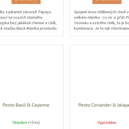
dký a pikantní zároveň. Papaya
Spojení dvou oblíbených chutí v
toucí na svazích slunného
velkém mlýnku - co víc si přát. P
ijska bez jakékoli chemie a chilli,
česneku a ostrého chilli, to je 
ré značku Black Mamba proslavilo
kombinace. Je to tak všestrann
celém světě. Skvěle se hodí
koření, že dodá šmrnc snad vše
éna...
Pesto Basil & Cayenne
Pesto Coriander & Jala
Skladem
(>5 ks)
Vyprodáno