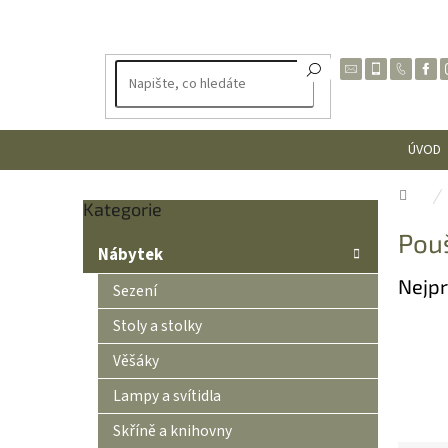
Přejít
na
obsah
ÚVOD
Dom
Přeskočit
Kategorie
P
kategorie
Pouš
o
Nábytek
s
Nejpr
t
Sezení
r
Stoly a stolky
a
n
Věšáky
n
Lampy a svítidla
í
p
Skříně a knihovny
a