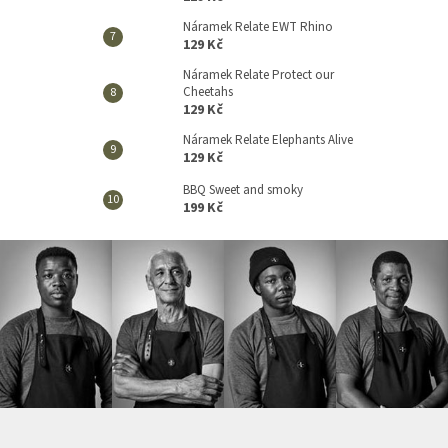
Náramek Relate EWT Rhino
129 Kč
Náramek Relate Protect our
Cheetahs
129 Kč
Náramek Relate Elephants Alive
129 Kč
BBQ Sweet and smoky
199 Kč
Z
á