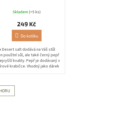
Skladem
(>5 ks)
249 Kč
Do košíku
x Desert salt dodává na Váš stůl
n pouštní sůl, ale také černý pepř
ejvyšší kvality. Pepř je dodávaný v
írové krabičce. Vhodný jako dárek
 pro doplnění do...
HORU
O
v
l
á
d
a
c