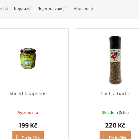
nější
Nejdražší
Nejprodávanější
Abecedně
Sliced Jalapenos
Chilli a Garlic
Vyprodáno
Skladem
(5 ks)
199 Kč
220 Kč
Do košíku
Do košíku